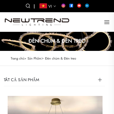
|
VI
ĐÈN CHÙM & ĐÈN TREO
>
Trang chủ>
Sản Phẩm
Đèn chùm & Đèn treo
TẤT CẢ SẢN PHẨM