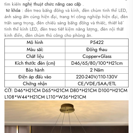
tìm kiếm
nghệ thuật chức năng cao cấp
.
​
từ khóa
: đèn treo bằng đồng và kính, đèn chùm tinh thể LED,
ánh sáng ấm cúng hiện đại, trang trí công nghiệp hiện đại, đèn
trần sang trọng, đèn chiếu sáng bằng đồng và thiếc, thiết kế
tinh thể kính LED, đèn treo tiết kiệm năng lượng, đèn nội thất
kinh điển, đèn chùm thủ công cho phòng ăn.
Mô hình
P5422
Màu sắc
Đồng thau
Chất liệu
Copper+Glass
Kích thước đèn (cm)
D46/65/80/100*H21cm
Bảo hành
2 Năm
Điện áp đầu vào
220-240V/110-130V
Chứng nhận
CE/VDE/SAA/ETL
CỠ: D46*H21CM D65*H21CM D80*H21CM D100*H21CM
L108*W44*H21CM L110*W36*H21CM