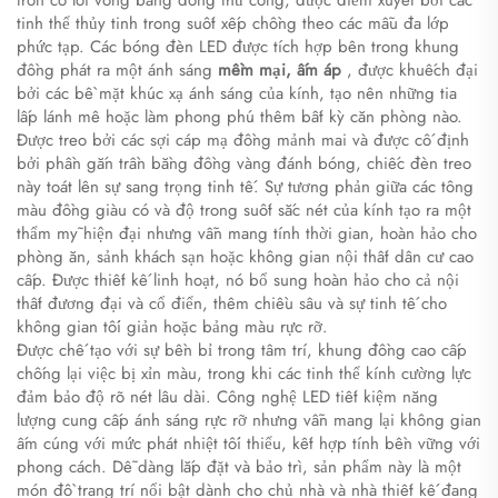
tròn có lõi vòng bằng đồng thủ công, được điểm xuyết bởi các
tinh thể thủy tinh trong suốt xếp chồng theo các mẫu đa lớp
phức tạp. Các bóng đèn LED được tích hợp bên trong khung
đồng phát ra một ánh sáng
mềm mại, ấm áp
, được khuếch đại
bởi các bề mặt khúc xạ ánh sáng của kính, tạo nên những tia
lấp lánh mê hoặc làm phong phú thêm bất kỳ căn phòng nào.
Được treo bởi các sợi cáp mạ đồng mảnh mai và được cố định
bởi phần gắn trần bằng đồng vàng đánh bóng, chiếc đèn treo
này toát lên sự sang trọng tinh tế. Sự tương phản giữa các tông
màu đồng giàu có và độ trong suốt sắc nét của kính tạo ra một
thẩm mỹ hiện đại nhưng vẫn mang tính thời gian, hoàn hảo cho
phòng ăn, sảnh khách sạn hoặc không gian nội thất dân cư cao
cấp. Được thiết kế linh hoạt, nó bổ sung hoàn hảo cho cả nội
thất đương đại và cổ điển, thêm chiều sâu và sự tinh tế cho
không gian tối giản hoặc bảng màu rực rỡ.
Được chế tạo với sự bền bỉ trong tâm trí, khung đồng cao cấp
chống lại việc bị xỉn màu, trong khi các tinh thể kính cường lực
đảm bảo độ rõ nét lâu dài. Công nghệ LED tiết kiệm năng
lượng cung cấp ánh sáng rực rỡ nhưng vẫn mang lại không gian
ấm cúng với mức phát nhiệt tối thiểu, kết hợp tính bền vững với
phong cách. Dễ dàng lắp đặt và bảo trì, sản phẩm này là một
món đồ trang trí nổi bật dành cho chủ nhà và nhà thiết kế đang