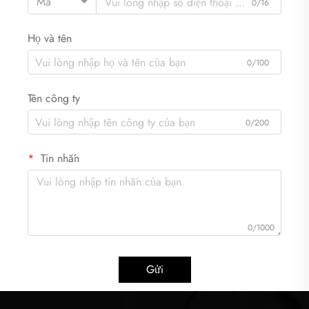
Mã
0/16
Họ và tên
0/100
Tên công ty
0/200
Tin nhắn
0/1000
Gửi