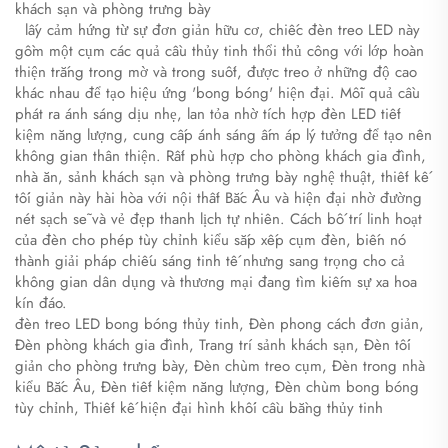
khách sạn và phòng trưng bày
​
​
lấy cảm hứng từ sự đơn giản hữu cơ, chiếc đèn treo LED này
gồm một cụm các quả cầu thủy tinh thổi thủ công với lớp hoàn
thiện trắng trong mờ và trong suốt, được treo ở những độ cao
khác nhau để tạo hiệu ứng 'bong bóng' hiện đại. Mỗi quả cầu
phát ra ánh sáng dịu nhẹ, lan tỏa nhờ tích hợp đèn LED tiết
kiệm năng lượng, cung cấp ánh sáng ấm áp lý tưởng để tạo nên
không gian thân thiện. Rất phù hợp cho phòng khách gia đình,
nhà ăn, sảnh khách sạn và phòng trưng bày nghệ thuật, thiết kế
tối giản này hài hòa với nội thất Bắc Âu và hiện đại nhờ đường
nét sạch sẽ và vẻ đẹp thanh lịch tự nhiên. Cách bố trí linh hoạt
của đèn cho phép tùy chỉnh kiểu sắp xếp cụm đèn, biến nó
thành giải pháp chiếu sáng tinh tế nhưng sang trọng cho cả
không gian dân dụng và thương mại đang tìm kiếm sự xa hoa
kín đáo.
đèn treo LED bong bóng thủy tinh, Đèn phong cách đơn giản,
Đèn phòng khách gia đình, Trang trí sảnh khách sạn, Đèn tối
giản cho phòng trưng bày, Đèn chùm treo cụm, Đèn trong nhà
kiểu Bắc Âu, Đèn tiết kiệm năng lượng, Đèn chùm bong bóng
tùy chỉnh, Thiết kế hiện đại hình khối cầu bằng thủy tinh