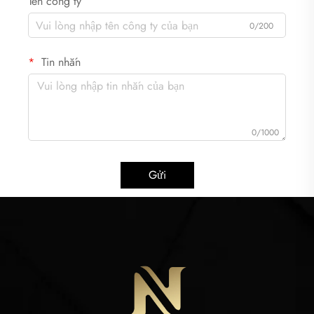
Tên công ty
0/200
Tin nhắn
0/1000
Gửi