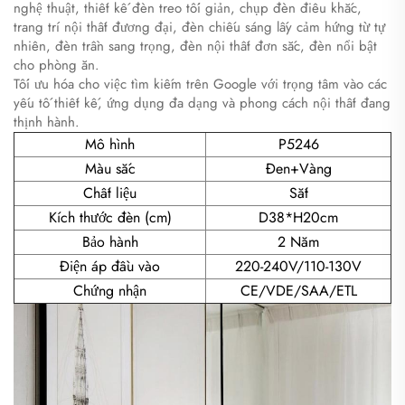
nghệ thuật, thiết kế đèn treo tối giản, chụp đèn điêu khắc,
trang trí nội thất đương đại, đèn chiếu sáng lấy cảm hứng từ tự
nhiên, đèn trần sang trọng, đèn nội thất đơn sắc, đèn nổi bật
cho phòng ăn.
Tối ưu hóa cho việc tìm kiếm trên Google với trọng tâm vào các
yếu tố thiết kế, ứng dụng đa dạng và phong cách nội thất đang
thịnh hành.
Mô hình
P5246
Màu sắc
Đen+Vàng
Chất liệu
Sắt
Kích thước đèn (cm)
D38*H20cm
Bảo hành
2 Năm
Điện áp đầu vào
220-240V/110-130V
Chứng nhận
CE/VDE/SAA/ETL