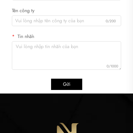
Tên công ty
0/200
Tin nhắn
0/1000
Gửi