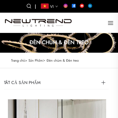
|
VI
ĐÈN CHÙM & ĐÈN TREO
>
Trang chủ>
Sản Phẩm
Đèn chùm & Đèn treo
TẤT CẢ SẢN PHẨM