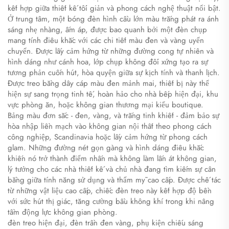
kết hợp giữa thiết kế tối giản và phong cách nghệ thuật nổi bật.
Ở trung tâm, một bóng đèn hình cầu lớn màu trắng phát ra ánh
sáng nhẹ nhàng, ấm áp, được bao quanh bởi một đèn chụp
mang tính điêu khắc với các chi tiết màu đen và vàng uyển
chuyển. Được lấy cảm hứng từ những đường cong tự nhiên và
hình dáng như cánh hoa, lớp chụp không đối xứng tạo ra sự
tương phản cuốn hút, hòa quyện giữa sự kịch tính và thanh lịch.
Được treo bằng dây cáp màu đen mảnh mai, thiết bị này thể
hiện sự sang trọng tinh tế, hoàn hảo cho nhà bếp hiện đại, khu
vực phòng ăn, hoặc không gian thương mại kiểu boutique.
Bảng màu đơn sắc - đen, vàng, và trắng tinh khiết - đảm bảo sự
hòa nhập liền mạch vào không gian nội thất theo phong cách
công nghiệp, Scandinavia hoặc lấy cảm hứng từ phong cách
glam. Những đường nét gọn gàng và hình dáng điêu khắc
khiến nó trở thành điểm nhấn mà không làm lấn át không gian,
lý tưởng cho các nhà thiết kế và chủ nhà đang tìm kiếm sự cân
bằng giữa tính năng sử dụng và thẩm mỹ cao cấp. Được chế tác
từ những vật liệu cao cấp, chiếc đèn treo này kết hợp độ bền
với sức hút thị giác, tăng cường bầu không khí trong khi nâng
tầm động lực không gian phòng.
đèn treo hiện đại, đèn trần đen vàng, phụ kiện chiếu sáng