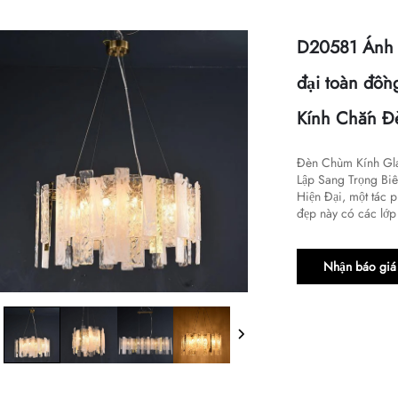
D20581 Ánh 
đại toàn đồn
Kính Chắn Đ
Đèn Chùm Kính Glas
Lập Sang Trọng Biế
Hiện Đại, một tác p
đẹp này có các lớp 
Nhận báo giá