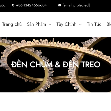
uốc
+86-13424566604
[email protected]
Trang chủ
Sản Phẩm
Tùy Chỉnh
Tin Tức
Bl
ĐÈN CHÙM & ĐÈN TREO