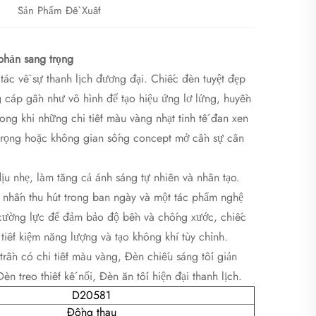
Sản Phẩm Đề Xuất
phản sang trọng​
t tác về sự thanh lịch đương đại. Chiếc đèn tuyệt đẹp
g cáp gần như vô hình để tạo hiệu ứng lơ lửng, huyền
trong khi những chi tiết màu vàng nhạt tinh tế đan xen
 trọng hoặc không gian sống concept mở cần sự cân
u nhẹ, làm tăng cả ánh sáng tự nhiên và nhân tạo.
m nhấn thu hút trong ban ngày và một tác phẩm nghệ
 cường lực để đảm bảo độ bền và chống xước, chiếc
ết kiệm năng lượng và tạo không khí tùy chỉnh.
trần có chi tiết màu vàng, Đèn chiếu sáng tối giản
 treo thiết kế nổi, Đèn ăn tối hiện đại thanh lịch.
D20581
Đồng thau