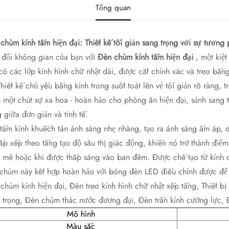
Tổng quan
chùm kính tấm hiện đại: Thiết kế tối giản sang trọng với sự tương 
 đổi không gian của bạn với
​Đèn chùm kính tấm hiện đại​
, một kiệ
có các lớp kính hình chữ nhật dài, được cắt chính xác và treo bằn
Thiết kế chủ yếu bằng kính trong suốt toát lên vẻ tối giản rõ ràng, 
 một chút sự xa hoa - hoàn hảo cho phòng ăn hiện đại, sảnh sang
 giữa đơn giản và tinh tế.
tấm kính khuếch tán ánh sáng nhẹ nhàng, tạo ra ánh sáng ấm áp, dị
ắp xếp theo tầng tạo độ sâu thị giác động, khiến nó trở thành điể
t mê hoặc khi được thắp sáng vào ban đêm. Được chế tạo từ kính
chùm này kết hợp hoàn hảo với bóng đèn LED điều chỉnh được để ti
chùm kính hiện đại, Đèn treo kính hình chữ nhật xếp tầng, Thiết bị 
 trọng, Đèn chùm thác nước đương đại, Đèn trần kính cường lực, Đèn
Mô hình
Màu sắc