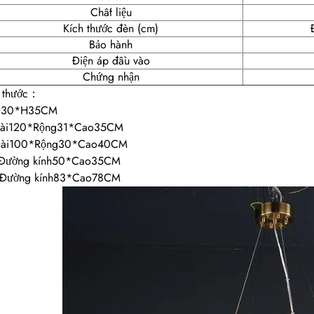
Chất liệu
Kích thước đèn (cm)
Bảo hành
Điện áp đầu vào
Chứng nhận
h thước：
D30*H35CM
Dài120*Rộng31*Cao35CM
Dài100*Rộng30*Cao40CM
 Đường kính50*Cao35CM
 Đường kính83*Cao78CM