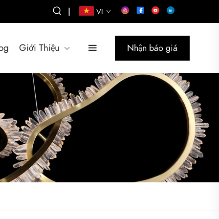
|
VI
og
Giới Thiệu
Nhận báo giá