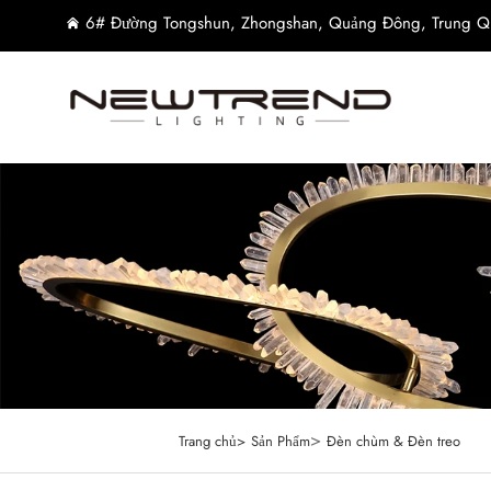
6# Đường Tongshun, Zhongshan, Quảng Đông, Trung Q
>
Trang chủ>
Sản Phẩm
Đèn chùm & Đèn treo