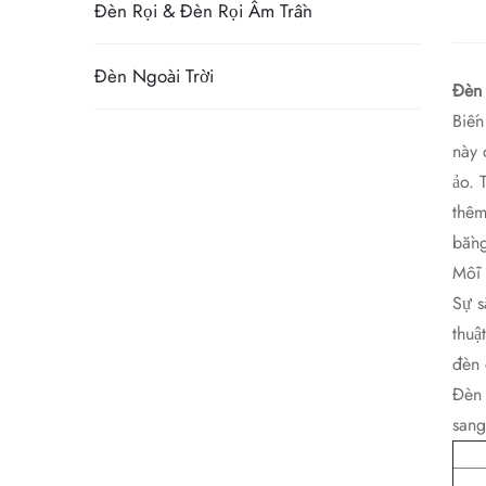
Đèn Rọi & Đèn Rọi Âm Trần
Đèn Ngoài Trời
Đèn 
Biến
này 
ảo. 
thêm
bằng
Mỗi 
Sự s
thuậ
đèn 
Đèn 
sang