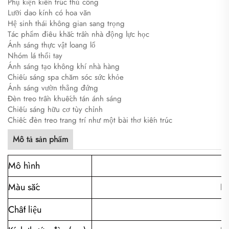
Phụ kiện kiến trúc thủ công
Lưỡi dao kính có hoa văn
Hệ sinh thái không gian sang trọng
Tác phẩm điêu khắc trần nhà động lực học
Ánh sáng thực vật loang lổ
Nhóm lá thổi tay
Ánh sáng tạo không khí nhà hàng
Chiếu sáng spa chăm sóc sức khỏe
Ánh sáng vườn thẳng đứng
Đèn treo trần khuếch tán ánh sáng
Chiếu sáng hữu cơ tùy chỉnh
Chiếc đèn treo trang trí như một bài thơ kiến trúc
Mô tả sản phẩm
Mô hình
Màu sắc
Ph
T
Chất liệu