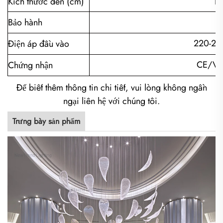
Kích thước đèn (cm)
Ph
Bảo hành
220-24
Điện áp đầu vào
CE/VD
Chứng nhận
Để biết thêm thông tin chi tiết, vui lòng không ngần
ngại liên hệ với chúng tôi.
Trưng bày sản phẩm