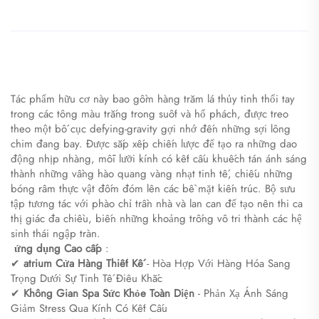
Tác phẩm hữu cơ này bao gồm hàng trăm lá thủy tinh thổi tay
trong các tông màu trắng trong suốt và hổ phách, được treo
theo một bố cục defying-gravity gợi nhớ đến những sợi lông
chim đang bay. Được sắp xếp chiến lược để tạo ra những dao
động nhịp nhàng, mỗi lưỡi kính có kết cấu khuếch tán ánh sáng
thành những vầng hào quang vàng nhạt tinh tế, chiếu những
bóng râm thực vật đốm đóm lên các bề mặt kiến trúc. Bộ sưu
tập tương tác với phào chỉ trần nhà và lan can để tạo nên thi ca
thị giác đa chiều, biến những khoảng trống vô tri thành các hệ
sinh thái ngập tràn.
​
ứng dụng Cao cấp
:
✔
atrium Cửa Hàng Thiết Kế
- Hòa Hợp Với Hàng Hóa Sang
Trọng Dưới Sự Tinh Tế Điêu Khắc
✔
​Không Gian Spa Sức Khỏe Toàn Diện​
- Phản Xạ Ánh Sáng
Giảm Stress Qua Kính Có Kết Cấu