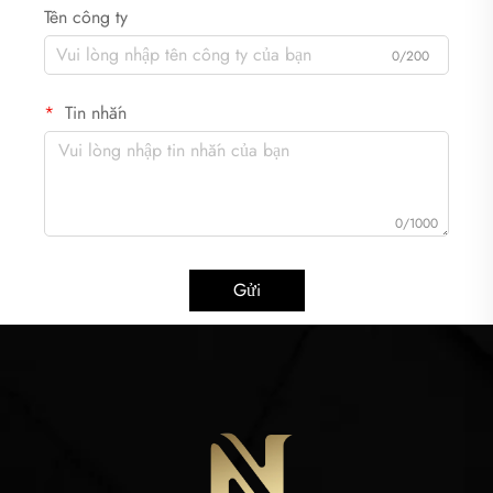
Tên công ty
0/200
Tin nhắn
0/1000
Gửi