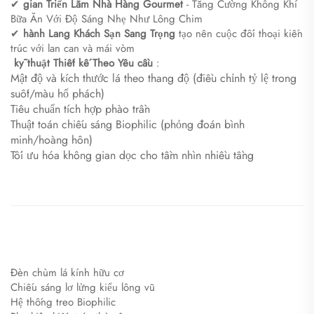
✔
gian Triển Lãm Nhà Hàng Gourmet
- Tăng Cường Không Khí
Bữa Ăn Với Độ Sáng Nhẹ Như Lông Chim
✔
hành Lang Khách Sạn Sang Trọng
tạo nên cuộc đối thoại kiến
trúc với lan can và mái vòm
​
kỹ thuật Thiết kế Theo Yêu cầu
:
Mật độ và kích thước lá theo thang độ (điều chỉnh tỷ lệ trong
suốt/màu hổ phách)
Tiêu chuẩn tích hợp phào trần
Thuật toán chiếu sáng Biophilic (phỏng đoán bình
minh/hoàng hôn)
Tối ưu hóa không gian dọc cho tầm nhìn nhiều tầng
​
​
Đèn chùm lá kính hữu cơ
Chiếu sáng lơ lửng kiểu lông vũ
Hệ thống treo Biophilic