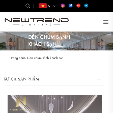
|
VI
ĐÈN CHÙM SẢNH
KHÁCH SẠN
Trang chủ>
Đèn chùm sảnh khách sạn
TẤT CẢ SẢN PHẨM