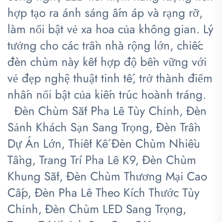
hợp tạo ra ánh sáng ấm áp và rạng rỡ,
làm nổi bật vẻ xa hoa của không gian. Lý
tưởng cho các trần nhà rộng lớn, chiếc
đèn chùm này kết hợp độ bền vững với
vẻ đẹp nghệ thuật tinh tế, trở thành điểm
nhấn nổi bật của kiến trúc hoành tráng.
​
​
Đèn Chùm Sắt Pha Lê Tùy Chỉnh, Đèn
Sảnh Khách Sạn Sang Trọng, Đèn Trần
Dự Án Lớn, Thiết Kế Đèn Chùm Nhiều
Tầng, Trang Trí Pha Lê K9, Đèn Chùm
Khung Sắt, Đèn Chùm Thương Mại Cao
Cấp, Đèn Pha Lê Theo Kích Thước Tùy
Chỉnh, Đèn Chùm LED Sang Trọng,