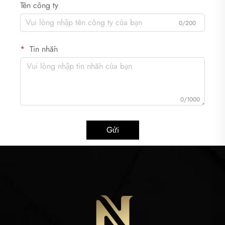
Tên công ty
0/200
Tin nhắn
0/1000
Gửi