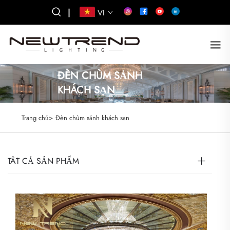
|
VI
ĐÈN CHÙM SẢNH
KHÁCH SẠN
Trang chủ>
Đèn chùm sảnh khách sạn
TẤT CẢ SẢN PHẨM