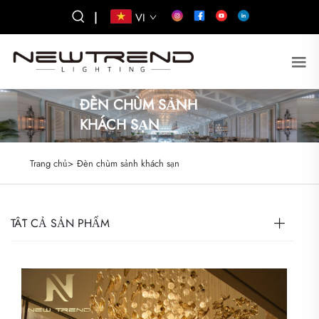
|
VI
ĐÈN CHÙM SẢNH
KHÁCH SẠN
Trang chủ>
Đèn chùm sảnh khách sạn
TẤT CẢ SẢN PHẨM