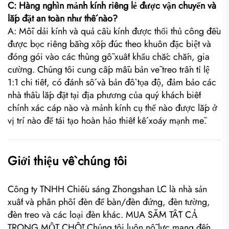
C: Hàng nghìn mảnh kính riêng lẻ được vận chuyển và
lắp đặt an toàn như thế nào?
A: Mỗi dải kính và quả cầu kính được thổi thủ công đều
được bọc riêng bằng xốp đúc theo khuôn đặc biệt và
đóng gói vào các thùng gỗ xuất khẩu chắc chắn, gia
cường. Chúng tôi cung cấp mẫu bản vẽ treo trần tỉ lệ
1:1 chi tiết, có đánh số và bản đồ tọa độ, đảm bảo các
nhà thầu lắp đặt tại địa phương của quý khách biết
chính xác cáp nào và mảnh kính cụ thể nào được lắp ở
vị trí nào để tái tạo hoàn hảo thiết kế xoáy mạnh mẽ.
Giới thiệu về chúng tôi
Công ty TNHH Chiếu sáng Zhongshan LC là nhà sản
xuất và phân phối đèn để bàn/đèn đứng, đèn tường,
đèn treo và các loại đèn khác. MUA SẮM TẤT CẢ
TRONG MỘT CHỖ! Chúng tôi luôn nỗ lực mang đến