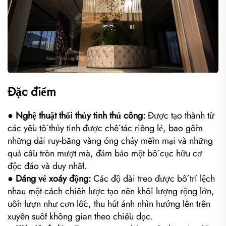
Đặc điểm
● Nghệ thuật thổi thủy tinh thủ công:
Được tạo thành từ
các yếu tố thủy tinh được chế tác riêng lẻ, bao gồm
những dải ruy-băng vàng óng chảy mềm mại và những
quả cầu tròn mượt mà, đảm bảo một bố cục hữu cơ
độc đáo và duy nhất.
● Dáng vẻ xoáy động:
Các độ dài treo được bố trí lệch
nhau một cách chiến lược tạo nên khối lượng rộng lớn,
uốn lượn như cơn lốc, thu hút ánh nhìn hướng lên trên
xuyên suốt không gian theo chiều dọc.