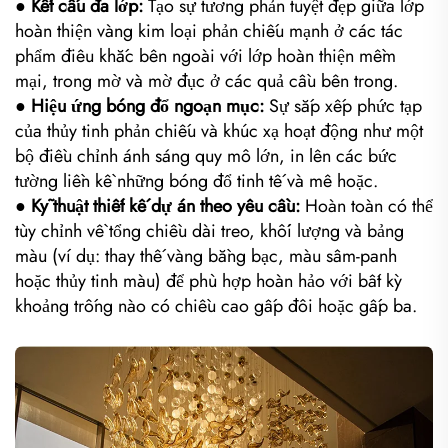
● Kết cấu đa lớp:
Tạo sự tương phản tuyệt đẹp giữa lớp
hoàn thiện vàng kim loại phản chiếu mạnh ở các tác
phẩm điêu khắc bên ngoài với lớp hoàn thiện mềm
mại, trong mờ và mờ đục ở các quả cầu bên trong.
● Hiệu ứng bóng đổ ngoạn mục:
Sự sắp xếp phức tạp
của thủy tinh phản chiếu và khúc xạ hoạt động như một
bộ điều chỉnh ánh sáng quy mô lớn, in lên các bức
tường liền kề những bóng đổ tinh tế và mê hoặc.
● Kỹ thuật thiết kế dự án theo yêu cầu:
Hoàn toàn có thể
tùy chỉnh về tổng chiều dài treo, khối lượng và bảng
màu (ví dụ: thay thế vàng bằng bạc, màu sâm-panh
hoặc thủy tinh màu) để phù hợp hoàn hảo với bất kỳ
khoảng trống nào có chiều cao gấp đôi hoặc gấp ba.