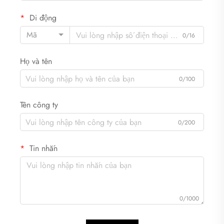
Di động
Mã
0/16
Họ và tên
0/100
Tên công ty
0/200
Tin nhắn
0/1000