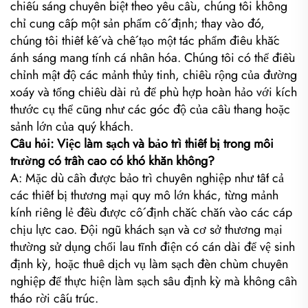
chiếu sáng chuyên biệt theo yêu cầu, chúng tôi không
chỉ cung cấp một sản phẩm cố định; thay vào đó,
chúng tôi thiết kế và chế tạo một tác phẩm điêu khắc
ánh sáng mang tính cá nhân hóa. Chúng tôi có thể điều
chỉnh mật độ các mảnh thủy tinh, chiều rộng của đường
xoáy và tổng chiều dài rủ để phù hợp hoàn hảo với kích
thước cụ thể cũng như các góc độ của cầu thang hoặc
sảnh lớn của quý khách.
Câu hỏi: Việc làm sạch và bảo trì thiết bị trong môi
trường có trần cao có khó khăn không?
A: Mặc dù cần được bảo trì chuyên nghiệp như tất cả
các thiết bị thương mại quy mô lớn khác, từng mảnh
kính riêng lẻ đều được cố định chắc chắn vào các cáp
chịu lực cao. Đội ngũ khách sạn và cơ sở thương mại
thường sử dụng chổi lau tĩnh điện có cán dài để vệ sinh
định kỳ, hoặc thuê dịch vụ làm sạch đèn chùm chuyên
nghiệp để thực hiện làm sạch sâu định kỳ mà không cần
tháo rời cấu trúc.