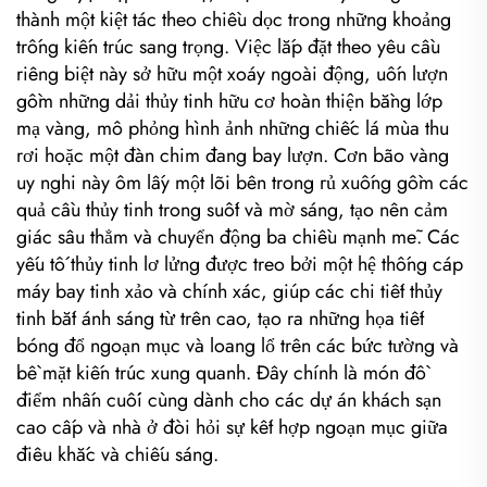
thành một kiệt tác theo chiều dọc trong những khoảng
trống kiến trúc sang trọng. Việc lắp đặt theo yêu cầu
riêng biệt này sở hữu một xoáy ngoài động, uốn lượn
gồm những dải thủy tinh hữu cơ hoàn thiện bằng lớp
mạ vàng, mô phỏng hình ảnh những chiếc lá mùa thu
rơi hoặc một đàn chim đang bay lượn. Cơn bão vàng
uy nghi này ôm lấy một lõi bên trong rủ xuống gồm các
quả cầu thủy tinh trong suốt và mờ sáng, tạo nên cảm
giác sâu thẳm và chuyển động ba chiều mạnh mẽ. Các
yếu tố thủy tinh lơ lửng được treo bởi một hệ thống cáp
máy bay tinh xảo và chính xác, giúp các chi tiết thủy
tinh bắt ánh sáng từ trên cao, tạo ra những họa tiết
bóng đổ ngoạn mục và loang lổ trên các bức tường và
bề mặt kiến trúc xung quanh. Đây chính là món đồ
điểm nhấn cuối cùng dành cho các dự án khách sạn
cao cấp và nhà ở đòi hỏi sự kết hợp ngoạn mục giữa
điêu khắc và chiếu sáng.