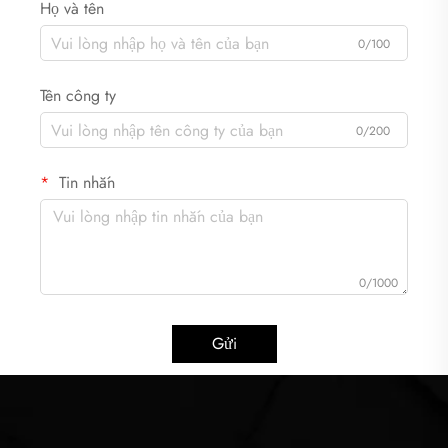
Họ và tên
0/100
Tên công ty
0/200
Tin nhắn
0/1000
Gửi