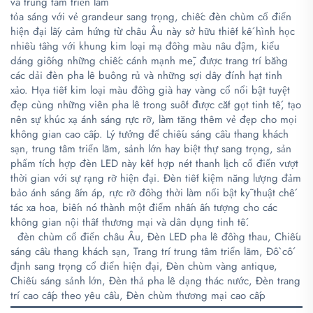
và trung tâm triển lãm
tỏa sáng với vẻ grandeur sang trọng, chiếc đèn chùm cổ điển
hiện đại lấy cảm hứng từ châu Âu này sở hữu thiết kế hình học
nhiều tầng với khung kim loại mạ đồng màu nâu đậm, kiểu
dáng giống những chiếc cánh mạnh mẽ, được trang trí bằng
các dải đèn pha lê buông rủ và những sợi dây đính hạt tinh
xảo. Họa tiết kim loại màu đồng già hay vàng cổ nổi bật tuyệt
đẹp cùng những viên pha lê trong suốt được cắt gọt tinh tế, tạo
nên sự khúc xạ ánh sáng rực rỡ, làm tăng thêm vẻ đẹp cho mọi
không gian cao cấp. Lý tưởng để chiếu sáng cầu thang khách
sạn, trung tâm triển lãm, sảnh lớn hay biệt thự sang trọng, sản
phẩm tích hợp đèn LED này kết hợp nét thanh lịch cổ điển vượt
thời gian với sự rạng rỡ hiện đại. Đèn tiết kiệm năng lượng đảm
bảo ánh sáng ấm áp, rực rỡ đồng thời làm nổi bật kỹ thuật chế
tác xa hoa, biến nó thành một điểm nhấn ấn tượng cho các
không gian nội thất thương mại và dân dụng tinh tế.
​
​
đèn chùm cổ điển châu Âu, Đèn LED pha lê đồng thau, Chiếu
sáng cầu thang khách sạn, Trang trí trung tâm triển lãm, Đồ cố
định sang trọng cổ điển hiện đại, Đèn chùm vàng antique,
Chiếu sáng sảnh lớn, Đèn thả pha lê dạng thác nước, Đèn trang
trí cao cấp theo yêu cầu, Đèn chùm thương mại cao cấp