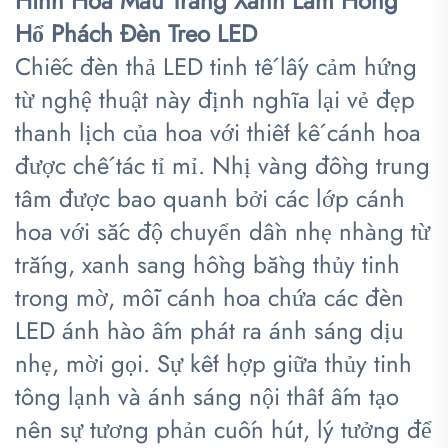
Hình Hoa Màu Trắng Xanh Lam Hồng
Hổ Phách Đèn Treo LED
Chiếc đèn thả LED tinh tế lấy cảm hứng
từ nghệ thuật này định nghĩa lại vẻ đẹp
thanh lịch của hoa với thiết kế cánh hoa
được chế tác tỉ mỉ. Nhị vàng đồng trung
tâm được bao quanh bởi các lớp cánh
hoa với sắc độ chuyển dần nhẹ nhàng từ
trắng, xanh sang hồng bằng thủy tinh
trong mờ, mỗi cánh hoa chứa các đèn
LED ánh hào ấm phát ra ánh sáng dịu
nhẹ, mời gọi. Sự kết hợp giữa thủy tinh
tông lạnh và ánh sáng nội thất ấm tạo
nên sự tương phản cuốn hút, lý tưởng để