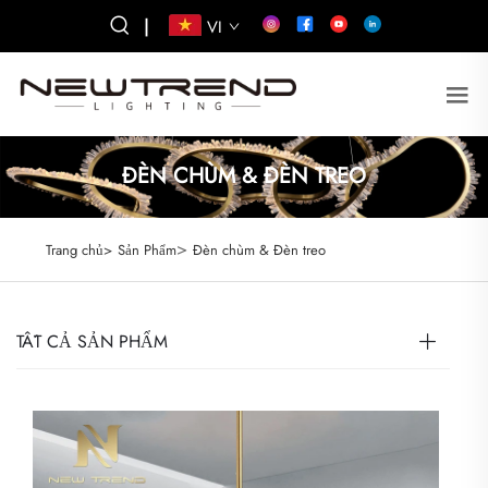
|
VI
ĐÈN CHÙM & ĐÈN TREO
>
Trang chủ>
Sản Phẩm
Đèn chùm & Đèn treo
TẤT CẢ SẢN PHẨM