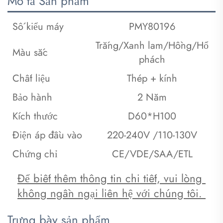
Mô tả Sản phẩm
Số kiểu máy
PMY80196
Trắng/Xanh lam/Hồng/Hổ
Màu sắc
phách
Chất liệu
Thép + kính
Bảo hành
2 Năm
Kích thước
D60*H100
Điện áp đầu vào
220-240V /110-130V
Chứng chỉ
CE/VDE/SAA/ETL
Để biết thêm thông tin chi tiết, vui lòng 
không ngần ngại liên hệ với chúng tôi. 
Trưng bày sản phẩm