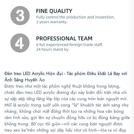
Đèn treo LED Acrylic Hiện đại - Tác phẩm Điêu khắc Lá Bay với
Ánh Sáng Huyền Ảo
Được treo như một tác phẩm nghệ thuật không trọng lượng,
chiếc đèn treo LED acrylic đương đại này biến đổi trần nhà với
sự sắp xếp tầng tầng lớp lớp của các cung tròn bán nguyệt mờ.
Mỗi lá acrylic trong suốt uốn cong "lá" khuếch tán ánh sáng nhẹ
nhàng, không chói mắt đồng thời tạo ra những hoa văn bóng
râm tinh xảo, gợi lên sự chuyển động hữu cơ bị đóng băng giữa
không trung. Bố cục tối giản—với các cung bán nguyệt được
treo xen kẽ trên những sợi dây hầu như vô hình—tỏa ra vẻ đẹp