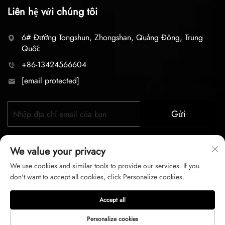
Liên hệ với chúng tôi
6# Đường Tongshun, Zhongshan, Quảng Đông, Trung
Quốc
+86-13424566604
[email protected]
Gửi
We value your privacy
We use cookies and similar tools to provide our services. If you
don't want to accept all cookies, click Personalize cookies.
Bản quyền © 2026 zhongshan LC lighting Co.,LTD. Mọi
Accept all
quyền được bảo lưu
Personalize cookies
Chính sách bảo mật
Điều Khoản Dịch Vụ