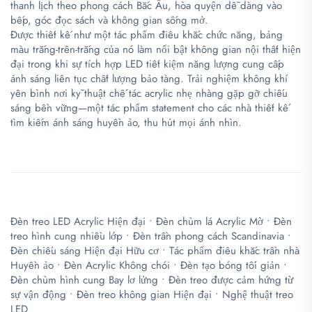
thanh lịch theo phong cách Bắc Âu, hòa quyện dễ dàng vào
bếp, góc đọc sách và không gian sống mở.
Được thiết kế như một tác phẩm điêu khắc chức năng, bảng
màu trắng-trên-trắng của nó làm nổi bật không gian nội thất hiện
đại trong khi sự tích hợp LED tiết kiệm năng lượng cung cấp
ánh sáng liên tục chất lượng bảo tàng. Trải nghiệm không khí
yên bình nơi kỹ thuật chế tác acrylic nhẹ nhàng gặp gỡ chiếu
sáng bền vững—một tác phẩm statement cho các nhà thiết kế
tìm kiếm ánh sáng huyền ảo, thu hút mọi ánh nhìn.
Đèn treo LED Acrylic Hiện đại • Đèn chùm lá Acrylic Mờ • Đèn
treo hình cung nhiều lớp • Đèn trần phong cách Scandinavia •
Đèn chiếu sáng Hiện đại Hữu cơ • Tác phẩm điêu khắc trần nhà
Huyền ảo • Đèn Acrylic Không chói • Đèn tạo bóng tối giản •
Đèn chùm hình cung Bay lơ lửng • Đèn treo được cảm hứng từ
sự vận động • Đèn treo không gian Hiện đại • Nghệ thuật treo
LED