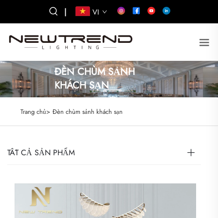
|
VI
ĐÈN CHÙM SẢNH
KHÁCH SẠN
Trang chủ>
Đèn chùm sảnh khách sạn
TẤT CẢ SẢN PHẨM