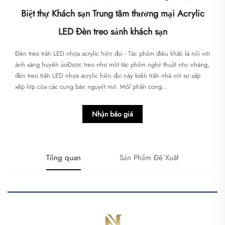
Biệt thự Khách sạn Trung tâm thương mại Acrylic
LED Đèn treo sảnh khách sạn
Đèn treo trần LED nhựa acrylic hiện đại - Tác phẩm điêu khắc lá nổi với
ánh sáng huyền ảo​​Được treo như một tác phẩm nghệ thuật nhẹ nhàng,
đèn treo trần LED nhựa acrylic hiện đại này biến trần nhà với sự sắp
xếp lớp của các cung bán nguyệt mờ. Mỗi phần cong...
Nhận báo giá
Tổng quan
Sản Phẩm Đề Xuất