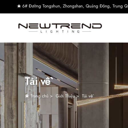
6# Đường Tongshun, Zhongshan, Quảng Đông, Trung Q
Tải về
Trang chủ
>
Giới Thiệu
>
Tải về