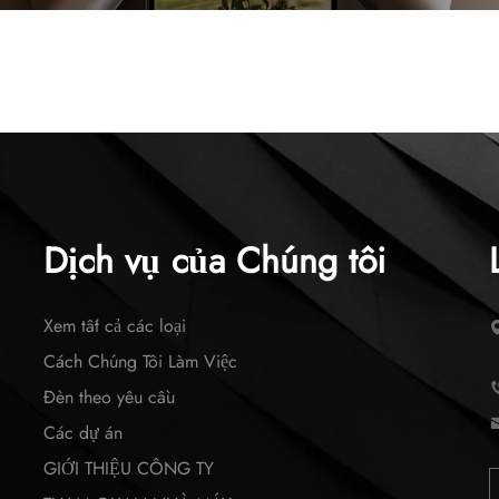
Dịch vụ của Chúng tôi
Xem tất cả các loại
Cách Chúng Tôi Làm Việc
Đèn theo yêu cầu
Các dự án
GIỚI THIỆU CÔNG TY