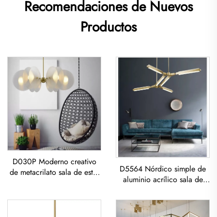
Recomendaciones de Nuevos
Productos
D030P Moderno creativo
D5564 Nórdico simple de
de metacrilato sala de estar
aluminio acrílico sala de
comedor dormitorio
estar comedor led
candelabro LED
Candelabro Acrílico
Geométrico Pendiente