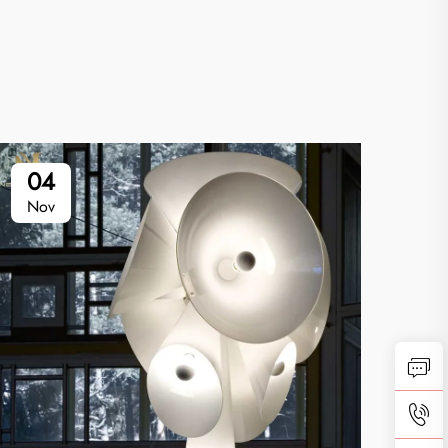
04
0
Nov
No