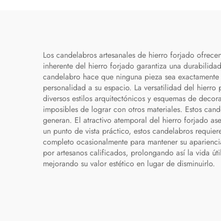
con motivos de peces
dorados y kois. Pendiente
de iluminación
Los candelabros artesanales de hierro forjado ofrecen
inherente del hierro forjado garantiza una durabilid
candelabro hace que ninguna pieza sea exactamente i
personalidad a su espacio. La versatilidad del hier
diversos estilos arquitectónicos y esquemas de decora
imposibles de lograr con otros materiales. Estos can
generan. El atractivo atemporal del hierro forjado 
un punto de vista práctico, estos candelabros requi
completo ocasionalmente para mantener su apariencia.
por artesanos calificados, prolongando así la vida út
mejorando su valor estético en lugar de disminuirlo.