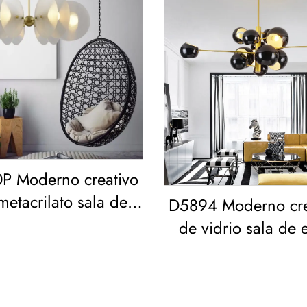
P Moderno creativo
metacrilato sala de
D5894 Moderno cre
 comedor dormitorio
de vidrio sala de e
candelabro LED
comedor dormito
lámpara de araña l
Pendiente Dora