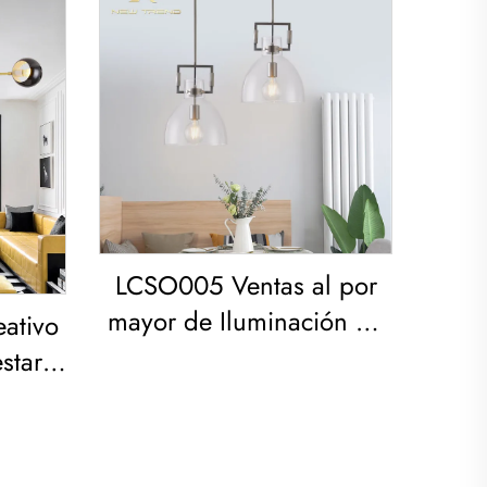
LCSO005 Ventas al por
mayor de Iluminación de
ativo
Cristal de Cobre para
star
Salón y Dormitorio con
rio
Vidrio RH Led
ed con
do