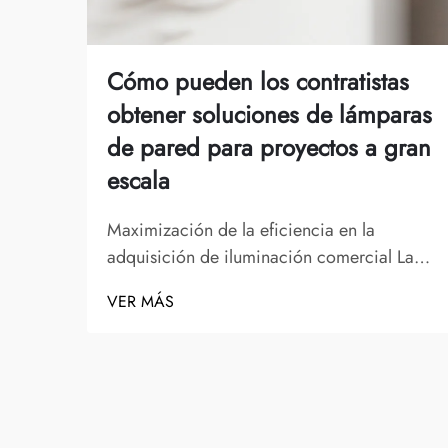
Cómo pueden los contratistas
obtener soluciones de lámparas
de pared para proyectos a gran
escala
Maximización de la eficiencia en la
adquisición de iluminación comercial La
ejecución exitosa de proyectos de
VER MÁS
construcción y renovación a gran escala
depende en gran medida de la obtención
de las soluciones adecuadas de lámparas
de pared. Los contratistas profesionales
entienden que la iluminación no es solo...