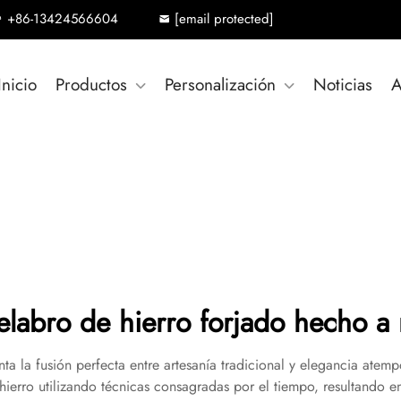
+86-13424566604
[email protected]
Inicio
Productos
Personalización
Noticias
A
elabro de hierro forjado hecho a
ta la fusión perfecta entre artesanía tradicional y elegancia ate
 hierro utilizando técnicas consagradas por el tiempo, resultando e