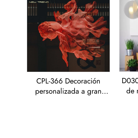
D030
CPL-366 Decoración
de 
personalizada a gran
estar
escala para hoteles,
vestíbulos, salones de
exposición, bar, resort,
restaurante. Araña de LED