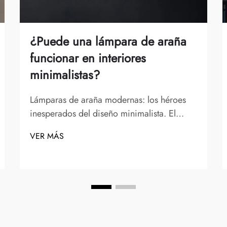
¿Puede una lámpara de araña
funcionar en interiores
minimalistas?
Lámparas de araña modernas: los héroes
inesperados del diseño minimalista. El
matrimonio entre las lámparas de araña y el
VER MÁS
diseño interior minimalista puede parecer
contraintuitivo a primera vista. Después de
todo, las lámparas de araña suelen
asociarse con espacios ornamentados y
clásicos en los que...