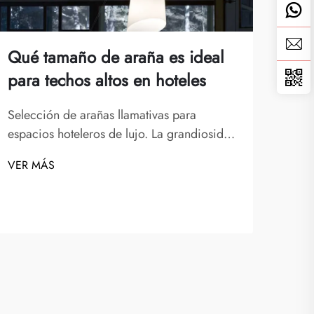
Qué tamaño de araña es ideal
Dón
para techos altos en hoteles
res
máx
Selección de arañas llamativas para
espacios hoteleros de lujo. La grandiosidad
Crea
de la entrada y las áreas comunes de un
estr
VER MÁS
hotel establece el tono para toda la
para
VER
experiencia del huésped. En el centro de
que 
este impacto visual suele encontrarse una
dest
magnífica araña de hotel, que sirve como...
gast
estr