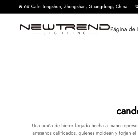
6# Calle Tongshun, Zhongshan, Guangdong, China
Página de 
cand
Una araña de hierro forjado hecha a mano represen
artesanos calificados, quienes moldean y forjan el