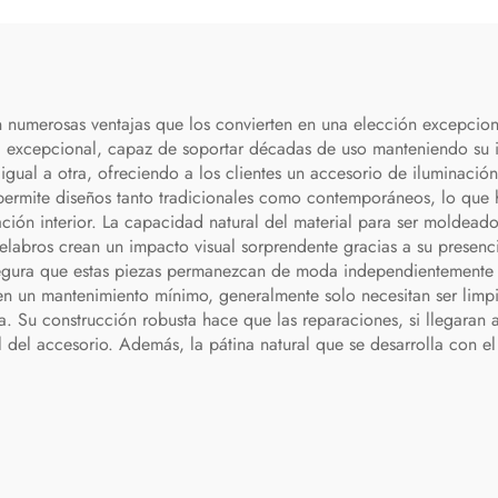
 numerosas ventajas que los convierten en una elección excepcional
ad excepcional, capaz de soportar décadas de uso manteniendo su in
gual a otra, ofreciendo a los clientes un accesorio de iluminació
ro permite diseños tanto tradicionales como contemporáneos, lo qu
ción interior. La capacidad natural del material para ser moldeado
delabros crean un impacto visual sorprendente gracias a su presenc
asegura que estas piezas permanezcan de moda independientemente
eren un mantenimiento mínimo, generalmente solo necesitan ser lim
 Su construcción robusta hace que las reparaciones, si llegaran 
il del accesorio. Además, la pátina natural que se desarrolla con e