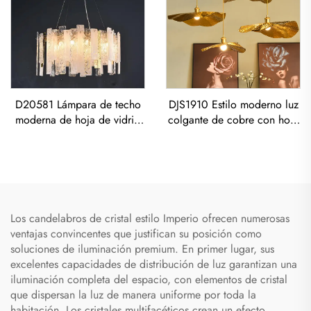
D20581 Lámpara de techo
DJS1910 Estilo moderno luz
moderna de hoja de vidrio
colgante de cobre con hoja
para sala de estar de
de loto, marco de hierro
restaurante, postmoderna de
para decoración del salón y
lujo todo de cobre
dormitorio interior
Los candelabros de cristal estilo Imperio ofrecen numerosas
ventajas convincentes que justifican su posición como
soluciones de iluminación premium. En primer lugar, sus
excelentes capacidades de distribución de luz garantizan una
iluminación completa del espacio, con elementos de cristal
que dispersan la luz de manera uniforme por toda la
habitación. Los cristales multifacéticos crean un efecto