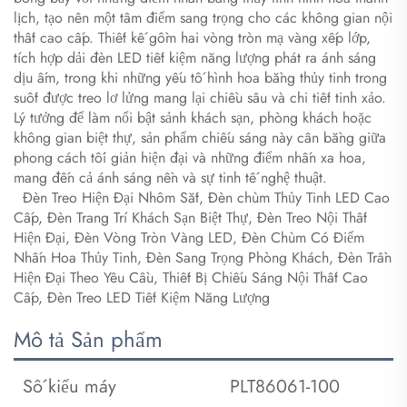
lịch, tạo nên một tâm điểm sang trọng cho các không gian nội
thất cao cấp. Thiết kế gồm hai vòng tròn mạ vàng xếp lớp,
tích hợp dải đèn LED tiết kiệm năng lượng phát ra ánh sáng
dịu ấm, trong khi những yếu tố hình hoa bằng thủy tinh trong
suốt được treo lơ lửng mang lại chiều sâu và chi tiết tinh xảo.
Lý tưởng để làm nổi bật sảnh khách sạn, phòng khách hoặc
không gian biệt thự, sản phẩm chiếu sáng này cân bằng giữa
phong cách tối giản hiện đại và những điểm nhấn xa hoa,
mang đến cả ánh sáng nền và sự tinh tế nghệ thuật.
​
​
Đèn Treo Hiện Đại Nhôm Sắt, Đèn chùm Thủy Tinh LED Cao
Cấp, Đèn Trang Trí Khách Sạn Biệt Thự, Đèn Treo Nội Thất
Hiện Đại, Đèn Vòng Tròn Vàng LED, Đèn Chùm Có Điểm
Nhấn Hoa Thủy Tinh, Đèn Sang Trọng Phòng Khách, Đèn Trần
Hiện Đại Theo Yêu Cầu, Thiết Bị Chiếu Sáng Nội Thất Cao
Cấp, Đèn Treo LED Tiết Kiệm Năng Lượng
Mô tả Sản phẩm
Số kiểu máy
PLT86061-100