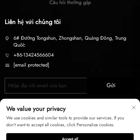
Câu hỏi thường gặp
Liên hệ với chúng tôi
6# Đường Tongshun, Zhongshan, Quảng Đông, Trung
Quốc
+86-13424566604
[email protected]
Gửi
We value your privacy
We use cookies and similar tools to provide our services. If you
don't want to accept all cookies, click Personalize cookies.
Bản quyền © 2026 zhongshan LC lighting Co.,LTD. Mọi
Accept all