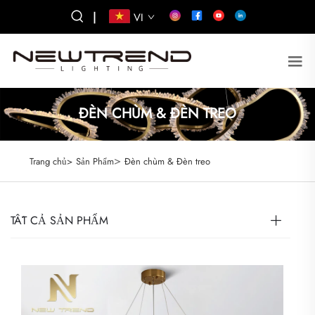
|
VI
ĐÈN CHÙM & ĐÈN TREO
>
Trang chủ>
Sản Phẩm
Đèn chùm & Đèn treo
TẤT CẢ SẢN PHẨM