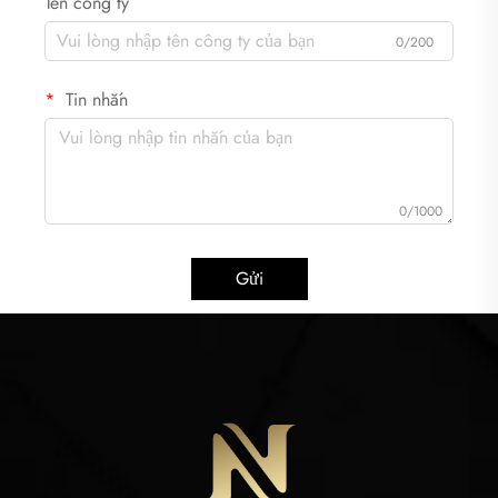
Tên công ty
0/200
Tin nhắn
0/1000
Gửi