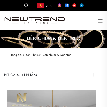
|
VI
ĐÈN CHÙM & ĐÈN TREO
>
Trang chủ>
Sản Phẩm
Đèn chùm & Đèn treo
TẤT CẢ SẢN PHẨM