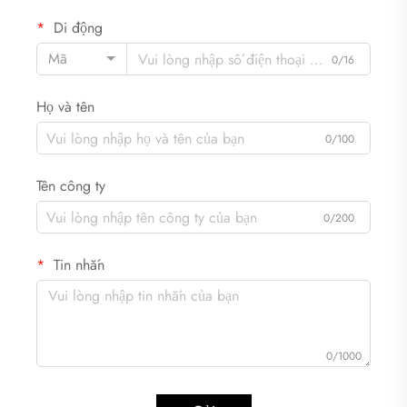
Di động
Mã
0/16
Họ và tên
0/100
Tên công ty
0/200
Tin nhắn
0/1000