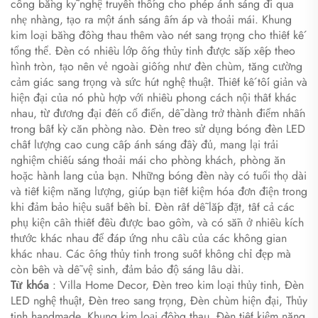
công bằng kỹ nghệ truyền thống cho phép ánh sáng đi qua
nhẹ nhàng, tạo ra một ánh sáng ấm áp và thoải mái. Khung
kim loại bằng đồng thau thêm vào nét sang trọng cho thiết kế
tổng thể. Đèn có nhiều lớp ống thủy tinh được sắp xếp theo
hình tròn, tạo nên vẻ ngoài giống như đèn chùm, tăng cường
cảm giác sang trọng và sức hút nghệ thuật. Thiết kế tối giản và
hiện đại của nó phù hợp với nhiều phong cách nội thất khác
nhau, từ đương đại đến cổ điển, dễ dàng trở thành điểm nhấn
trong bất kỳ căn phòng nào. Đèn treo sử dụng bóng đèn LED
chất lượng cao cung cấp ánh sáng đầy đủ, mang lại trải
nghiệm chiếu sáng thoải mái cho phòng khách, phòng ăn
hoặc hành lang của bạn. Những bóng đèn này có tuổi thọ dài
và tiết kiệm năng lượng, giúp bạn tiết kiệm hóa đơn điện trong
khi đảm bảo hiệu suất bền bỉ. Đèn rất dễ lắp đặt, tất cả các
phụ kiện cần thiết đều được bao gồm, và có sẵn ở nhiều kích
thước khác nhau để đáp ứng nhu cầu của các không gian
khác nhau. Các ống thủy tinh trong suốt không chỉ đẹp mà
còn bền và dễ vệ sinh, đảm bảo độ sáng lâu dài.
Từ khóa
: Villa Home Decor, Đèn treo kim loại thủy tinh, Đèn
LED nghệ thuật, Đèn treo sang trọng, Đèn chùm hiện đại, Thủy
tinh handmade, Khung kim loại đồng thau, Đèn tiết kiệm năng