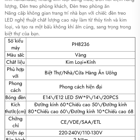
lượng, Đèn treo phòng khách, Đèn treo phòng ăn
Nâng cấp không gian trang trí nhà bạn với chiếc đèn treo
LED nghệ thuật chất lượng cao này làm từ thủy tinh và kim
loại, và tạo ra một bầu không khí ấm cúng, sang trọng trong
biệt thự của bạn.
Số kiểu
PH8236
máy
Màu sắc
Vàng
Chất liệu
Kim Loại+Kính
Phù hợp
Biệt Thự/Nhà/Cửa Hàng Ăn Uống
với
Phong
Phong cách hiện đại
cách
Bóng đèn
E14\/E12 LED 5W*9\/14\/20PCS
Kích
Đường kính 60*Chiều cao 50\/Đường kính
thước(cm)
80*Chiều cao 60\/Đường kính 10*Chiều cao 68
Chứng
CE/VDE/SAA/ETL
chỉ
Điện áp
220-240V/110-130V
Bảo hành
2 Năm