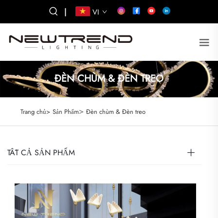
|
VI
ĐÈN CHÙM & ĐÈN TREO
>
Trang chủ>
Sản Phẩm
Đèn chùm & Đèn treo
TẤT CẢ SẢN PHẨM