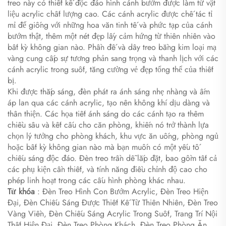
treo này có thiết kế độc đáo hình cánh bướm được làm từ vật
liệu acrylic chất lượng cao. Các cánh acrylic được chế tác tỉ
mỉ để giống với những hoa văn tinh tế và phức tạp của cánh
bướm thật, thêm một nét đẹp lấy cảm hứng từ thiên nhiên vào
bất kỳ không gian nào. Phần đế và dây treo bằng kim loại mạ
vàng cung cấp sự tương phản sang trọng và thanh lịch với các
cánh acrylic trong suốt, tăng cường vẻ đẹp tổng thể của thiết
bị.
Khi được thắp sáng, đèn phát ra ánh sáng nhẹ nhàng và ấm
áp lan qua các cánh acrylic, tạo nên không khí dịu dàng và
thân thiện. Các họa tiết ánh sáng do các cánh tạo ra thêm
chiều sâu và kết cấu cho căn phòng, khiến nó trở thành lựa
chọn lý tưởng cho phòng khách, khu vực ăn uống, phòng ngủ
hoặc bất kỳ không gian nào mà bạn muốn có một yếu tố
chiếu sáng độc đáo. Đèn treo trần dễ lắp đặt, bao gồm tất cả
các phụ kiện cần thiết, và tính năng điều chỉnh độ cao cho
phép linh hoạt trong các cấu hình phòng khác nhau.
Từ khóa
: Đèn Treo Hình Con Bướm Acrylic, Đèn Treo Hiện
Đại, Đèn Chiếu Sáng Được Thiết Kế Từ Thiên Nhiên, Đèn Treo
Vàng Viền, Đèn Chiếu Sáng Acrylic Trong Suốt, Trang Trí Nội
Thất Hiện Đại, Đèn Treo Phòng Khách, Đèn Treo Phòng Ăn,