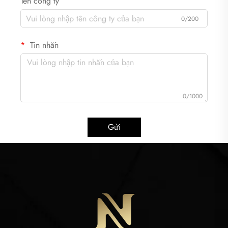
Tên công ty
0/200
Tin nhắn
0/1000
Gửi