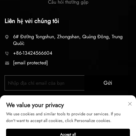
Câu hỏi thường gặp
Liên hệ với chúng tôi
6# Đường Tongshun, Zhongshan, Quảng Đông, Trung
Quốc
+86-13424566604
[email protected]
Gửi
We value your privacy
We use cookies and similar tools to provide our services. If you
don't want to accept all cookies, click Personalize cookies.
Bản quyền © 2026 zhongshan LC lighting Co.,LTD. Mọi
Accept all