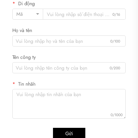
Di động
Mã
0/16
Họ và tên
0/100
Tên công ty
0/200
Tin nhắn
0/1000
Gửi