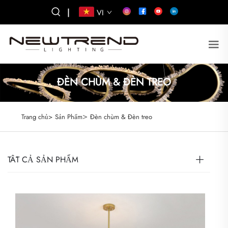
|
VI
ĐÈN CHÙM & ĐÈN TREO
>
Trang chủ>
Sản Phẩm
Đèn chùm & Đèn treo
TẤT CẢ SẢN PHẨM