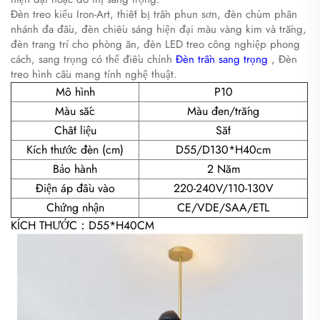
Đèn treo kiểu Iron-Art, thiết bị trần phun sơn, đèn chùm phân
nhánh đa đầu, đèn chiếu sáng hiện đại màu vàng kim và trắng,
đèn trang trí cho phòng ăn, đèn LED treo công nghiệp phong
cách, sang trọng có thể điều chỉnh
Đèn trần sang trọng
, Đèn
treo hình cầu mang tính nghệ thuật.
Mô hình
P10
Màu sắc
Màu đen/trắng
Chất liệu
Sắt
Kích thước đèn (cm)
D55/D130*H40cm
Bảo hành
2 Năm
Điện áp đầu vào
220-240V/110-130V
Chứng nhận
CE/VDE/SAA/ETL
KÍCH THƯỚC：D55*H40CM