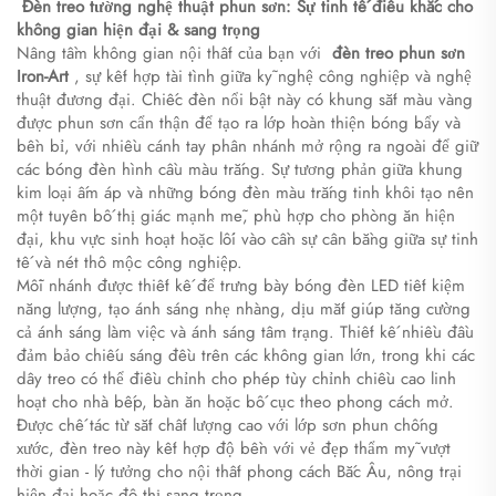
​
​Đèn treo tường nghệ thuật phun sơn: Sự tinh tế điêu khắc cho
không gian hiện đại & sang trọng​
Nâng tầm không gian nội thất của bạn với ​
đèn treo phun sơn
Iron-Art​
, sự kết hợp tài tình giữa kỹ nghệ công nghiệp và nghệ
thuật đương đại. Chiếc đèn nổi bật này có khung sắt màu vàng
được phun sơn cẩn thận để tạo ra lớp hoàn thiện bóng bẩy và
bền bỉ, với nhiều cánh tay phân nhánh mở rộng ra ngoài để giữ
các bóng đèn hình cầu màu trắng. Sự tương phản giữa khung
kim loại ấm áp và những bóng đèn màu trắng tinh khôi tạo nên
một tuyên bố thị giác mạnh mẽ, phù hợp cho phòng ăn hiện
đại, khu vực sinh hoạt hoặc lối vào cần sự cân bằng giữa sự tinh
tế và nét thô mộc công nghiệp.
Mỗi nhánh được thiết kế để trưng bày bóng đèn LED tiết kiệm
năng lượng, tạo ánh sáng nhẹ nhàng, dịu mắt giúp tăng cường
cả ánh sáng làm việc và ánh sáng tâm trạng. Thiết kế nhiều đầu
đảm bảo chiếu sáng đều trên các không gian lớn, trong khi các
dây treo có thể điều chỉnh cho phép tùy chỉnh chiều cao linh
hoạt cho nhà bếp, bàn ăn hoặc bố cục theo phong cách mở.
Được chế tác từ sắt chất lượng cao với lớp sơn phun chống
xước, đèn treo này kết hợp độ bền với vẻ đẹp thẩm mỹ vượt
thời gian - lý tưởng cho nội thất phong cách Bắc Âu, nông trại
hiện đại hoặc đô thị sang trọng.