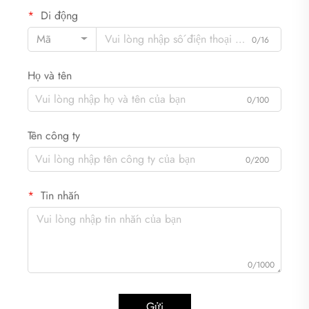
Di động
Mã
0/16
Họ và tên
0/100
Tên công ty
0/200
Tin nhắn
0/1000
Gửi