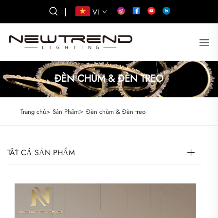
|
VI
ĐÈN CHÙM & ĐÈN TREO
>
Trang chủ>
Sản Phẩm
Đèn chùm & Đèn treo
TẤT CẢ SẢN PHẨM