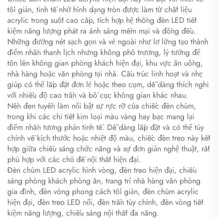
tối giản, tinh tế nhờ hình dạng tròn được làm từ chất liệu
acrylic trong suốt cao cấp, tích hợp hệ thống đèn LED tiết
kiệm năng lượng phát ra ánh sáng mềm mại và đồng đều.
Những đường nét sạch gọn và vẻ ngoài như lơ lửng tạo thành
điểm nhấn thanh lịch nhưng không phô trương, lý tưởng để
tôn lên không gian phòng khách hiện đại, khu vực ăn uống,
nhà hàng hoặc văn phòng tại nhà. Cấu trúc linh hoạt và nhẹ
giúp có thể lắp đặt đơn lẻ hoặc theo cụm, dễ dàng thích nghi
với nhiều độ cao trần và bố cục không gian khác nhau.
Nền đen tuyền làm nổi bật sự rực rỡ của chiếc đèn chùm,
trong khi các chi tiết kim loại màu vàng hay bạc mang lại
điểm nhấn tương phản tinh tế. Dễ dàng lắp đặt và có thể tùy
chỉnh về kích thước hoặc nhiệt độ màu, chiếc đèn treo này kết
hợp giữa chiếu sáng chức năng và sự đơn giản nghệ thuật, rất
phù hợp với các chủ đề nội thất hiện đại.
Đèn chùm LED acrylic hình vòng, đèn treo hiện đại, chiếu
sáng phòng khách phòng ăn, trang trí nhà hàng văn phòng
gia đình, đèn vòng phong cách tối giản, đèn chùm acrylic
hiện đại, đèn treo LED nổi, đèn trần tùy chỉnh, đèn vòng tiết
kiệm năng lượng, chiếu sáng nội thất đa năng.