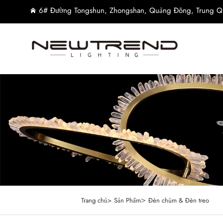
6# Đường Tongshun, Zhongshan, Quảng Đông, Trung Q
>
Trang chủ>
Sản Phẩm
Đèn chùm & Đèn treo