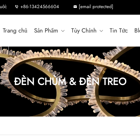
uốc
+86-13424566604
[email protected]
Trang chủ
Sản Phẩm
Tùy Chỉnh
Tin Tức
Bl
ĐÈN CHÙM & ĐÈN TREO