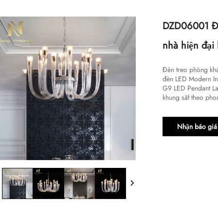
DZD06001 Đè
nhà hiện đại
Đèn treo phòng khá
đèn LED Modern In
G9 LED Pendant Lam
khung sắt theo pho
Nhận báo giá