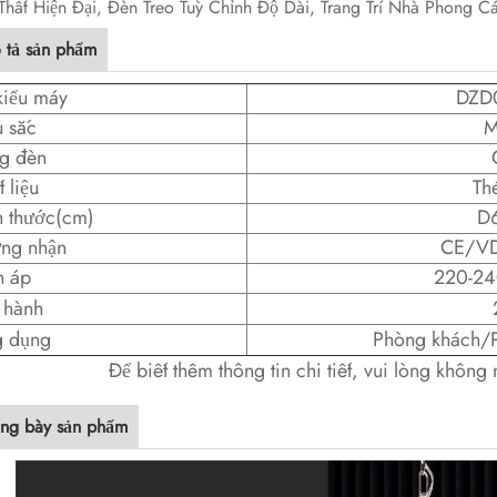
Thất Hiện Đại, Đèn Treo Tuỳ Chỉnh Độ Dài, Trang Trí Nhà Phong 
 tả sản phẩm
kiểu máy
DZD
 sắc
M
g đèn
 liệu
Th
h thước(cm)
D
ng nhận
CE/V
n áp
220-24
 hành
 dụng
Phòng khách/
Để biết thêm thông tin chi tiết, vui lòng không 
ưng bày sản phẩm