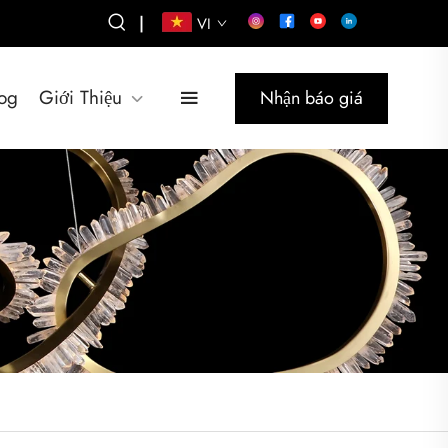
|
VI
og
Giới Thiệu
Nhận báo giá