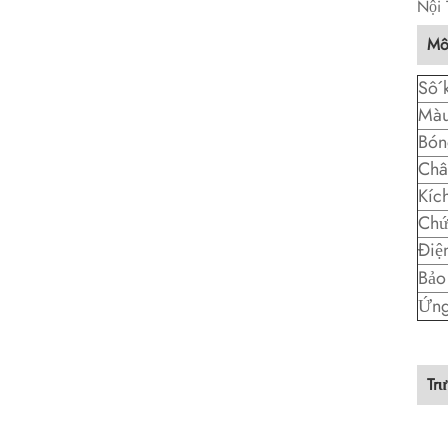
Nội 
Mô
Số 
Màu
Bón
Chất
Kíc
Chứ
Điệ
Bảo
Ứng
Tr