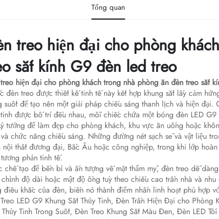
Tổng quan
n treo hiện đại cho phòng khác
eo sắt kính G9 đèn led treo
treo hiện đại cho phòng khách trong nhà phòng ăn đèn treo sắt k
c đèn treo được thiết kế tinh tế này kết hợp khung sắt lấy cảm h
g suốt để tạo nên một giải pháp chiếu sáng thanh lịch và hiện đại
 tinh được bố trí đều nhau, mỗi chiếc chứa một bóng đèn LED G9 t
Lý tưởng để làm đẹp cho phòng khách, khu vực ăn uống hoặc khôn
 và chức năng chiếu sáng. Những đường nét sạch sẽ và vật liệu t
 nội thất đương đại, Bắc Âu hoặc công nghiệp, trong khi lớp hoàn 
 tương phản tinh tế.
 chế tạo để bền bỉ và ấn tượng về mặt thẩm mỹ, đèn treo dễ dàng 
 chỉnh độ dài hoặc mật độ ống tuỳ theo chiều cao trần nhà và nhu
 điêu khắc của đèn, biến nó thành điểm nhấn linh hoạt phù hợp v
Treo LED G9 Khung Sắt Thủy Tinh, Đèn Trần Hiện Đại cho Phòn
Thủy Tinh Trong Suốt, Đèn Treo Khung Sắt Màu Đen, Đèn LED Tố