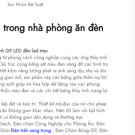
Sản Phẩm Đề Xuất
h trong nhà phòng ăn đèn
ính G9 LED đèn led treo
ứng từ phong cách công nghiệp cùng các ống thủy tinh
. Cấu trúc cong bằng sắt màu đen nâng đỡ các hình trụ
iết kiệm năng lượng phát ra ánh sáng dịu nhẹ và ấm
g gian mở, sản phẩm này cân bằng giữa thẩm mỹ tối
rong suốt giúp nó hòa hợp dễ dàng vào các phong
thiện màu đen và các chi tiết bằng thủy tinh mang lại
lắp đặt và bảo trì. Thiết kế mô-đun của nó cho phép
 cầu không gian khác nhau. Nền tối làm nổi bật hình
ới cả không gian dân dụng và thương mại.
g Khách, Đèn chùm Công Nghiệp cho Phòng Ăn, Đèn
i Giản
Đèn trần sang trọng
, Đèn Chùm Bóng G9, Đèn