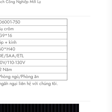
Cách Công Nghiệp Mới Lạ
06001-750
ạ crôm
G9*16
ép + kính
60*H40
DE/SAA/ETL
0V/110-130V
2 Năm
Phòng ngủ/Phòng ăn
ngần ngại liên hệ với chúng tôi.