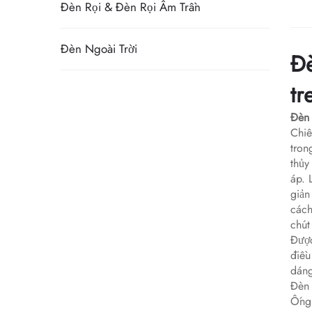
Đèn Rọi & Đèn Rọi Âm Trần
Đèn Ngoài Trời
Đè
tr
Đèn 
Chiế
tron
thủy
áp. 
giản
cách
chút
Được
điều
dáng
Đèn 
Ống 