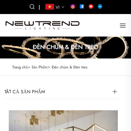
|
VI
ĐÈN CHÙM & ĐÈN TREO
>
Trang chủ>
Sản Phẩm
Đèn chùm & Đèn treo
TẤT CẢ SẢN PHẨM