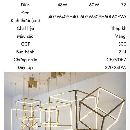
Điện
48W
60W
72
Đèn
L40*W40*H40
L50*W50*H50
L60*W6
Kích thước(cm)
Chất liệu
Thép khô
Màu sắc
Vàng ti
CCT
3000
Bảo hành
2 Nă
Chứng nhận
CE/VDE/S
Điện áp
220-240V/1