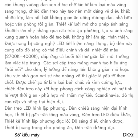
các khung vuông đan xen được chế tác từ kim loại màu vàng
sang trọng, chiếc đèn treo này tạo nên một dáng vẻ điêu khắc
nhiều lớp, làm nổi bật không gian ăn uống đương đại, nhà bếp
hoặc văn phòng tối giản. Thiết kế lưới mở cho phép ánh sáng
khuếch tán nhẹ nhàng qua cấu trúc lập phương, tạo ra ánh sáng
xung quanh hoàn hảo để tạo bầu không khí ấm áp, thân thiện.
Được trang bị công nghệ LED tiết kiệm năng lượng, bộ đèn này
cung cấp độ sáng có thể điều chỉnh và dải nhiệt độ màu
(2700K–4000K), đáp ứng cả buổi tối thư giãn lẫn môi trường
làm việc tập trung. Các sợi cáp treo mỏng manh tạo hiệu ứng
"trôi nổi" cho đèn, lý tưởng để nâng tầm không gian mở hoặc
khu vực nhỏ gọn nơi sự nhẹ nhàng về thị giác là yếu tố then
chốt. Được chế tạo từ kim loại bền chắc và kính cường lực,
chiếc đèn treo này kết hợp phong cách công nghiệp với sự tinh
tế vượt thời gian - phù hợp với thẩm mỹ kiểu Scandinavia, đô thị
cao cấp và nông trại hiện đại.
Đèn treo LED hình lập phương, Đèn chiếu sáng hiện đại hình
học, Thiết bị gắn trần tông màu vàng, Đèn treo LED điêu khắc,
Thiết kế hình lập phương đục lỗ, Độ sáng điều chỉnh được,
Thiết bị sang trọng cho phòng ăn, Đèn trần đương đại.
Số kiểu máy
DKX60