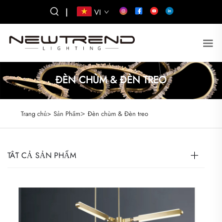
|
VI
ĐÈN CHÙM & ĐÈN TREO
>
Trang chủ>
Sản Phẩm
Đèn chùm & Đèn treo
TẤT CẢ SẢN PHẨM