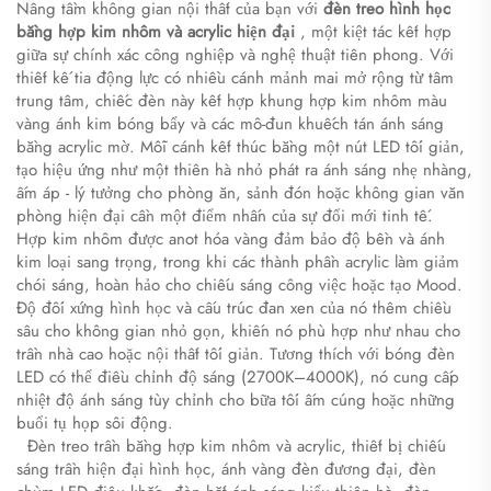
Nâng tầm không gian nội thất của bạn với
đèn treo hình học
bằng hợp kim nhôm và acrylic hiện đại
, một kiệt tác kết hợp
giữa sự chính xác công nghiệp và nghệ thuật tiên phong. Với
thiết kế tia động lực có nhiều cánh mảnh mai mở rộng từ tâm
trung tâm, chiếc đèn này kết hợp khung hợp kim nhôm màu
vàng ánh kim bóng bẩy và các mô-đun khuếch tán ánh sáng
bằng acrylic mờ. Mỗi cánh kết thúc bằng một nút LED tối giản,
tạo hiệu ứng như một thiên hà nhỏ phát ra ánh sáng nhẹ nhàng,
ấm áp - lý tưởng cho phòng ăn, sảnh đón hoặc không gian văn
phòng hiện đại cần một điểm nhấn của sự đổi mới tinh tế.
Hợp kim nhôm được anot hóa vàng đảm bảo độ bền và ánh
kim loại sang trọng, trong khi các thành phần acrylic làm giảm
chói sáng, hoàn hảo cho chiếu sáng công việc hoặc tạo Mood.
Độ đối xứng hình học và cấu trúc đan xen của nó thêm chiều
sâu cho không gian nhỏ gọn, khiến nó phù hợp như nhau cho
trần nhà cao hoặc nội thất tối giản. Tương thích với bóng đèn
LED có thể điều chỉnh độ sáng (2700K–4000K), nó cung cấp
nhiệt độ ánh sáng tùy chỉnh cho bữa tối ấm cúng hoặc những
buổi tụ họp sôi động.
​
​
Đèn treo trần bằng hợp kim nhôm và acrylic, thiết bị chiếu
sáng trần hiện đại hình học, ánh vàng đèn đương đại, đèn