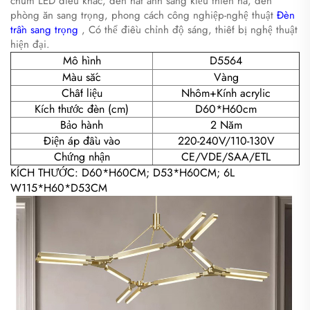
chùm LED điêu khắc, đèn hắt ánh sáng kiểu thiên hà, đèn
phòng ăn sang trọng, phong cách công nghiệp-nghệ thuật
Đèn
trần sang trọng
, Có thể điều chỉnh độ sáng, thiết bị nghệ thuật
hiện đại.
Mô hình
D5564
Màu sắc
Vàng
Chất liệu
Nhôm+Kính acrylic
Kích thước đèn (cm)
D60*H60cm
Bảo hành
2 Năm
Điện áp đầu vào
220-240V/110-130V
Chứng nhận
CE/VDE/SAA/ETL
KÍCH THƯỚC: D60*H60CM; D53*H60CM; 6L
W115*H60*D53CM