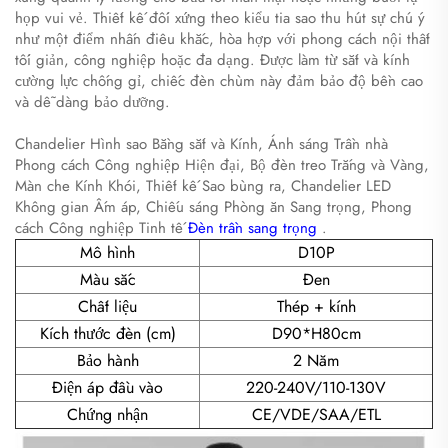
họp vui vẻ. Thiết kế đối xứng theo kiểu tia sao thu hút sự chú ý
như một điểm nhấn điêu khắc, hòa hợp với phong cách nội thất
tối giản, công nghiệp hoặc đa dạng. Được làm từ sắt và kính
cường lực chống gỉ, chiếc đèn chùm này đảm bảo độ bền cao
và dễ dàng bảo dưỡng.
Chandelier Hình sao Bằng sắt và Kính, Ánh sáng Trần nhà
Phong cách Công nghiệp Hiện đại, Bộ đèn treo Trắng và Vàng,
Màn che Kính Khói, Thiết kế Sao bùng ra, Chandelier LED
Không gian Ấm áp, Chiếu sáng Phòng ăn Sang trọng, Phong
cách Công nghiệp Tinh tế
Đèn trần sang trọng
.
Mô hình
D10P
Màu sắc
Đen
Chất liệu
Thép + kính
Kích thước đèn (cm)
D90*H80cm
Bảo hành
2 Năm
Điện áp đầu vào
220-240V/110-130V
Chứng nhận
CE/VDE/SAA/ETL