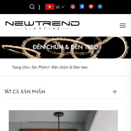
|
VI
ĐÈN CHÙM & ĐÈN TREO
>
Trang chủ>
Sản Phẩm
Đèn chùm & Đèn treo
TẤT CẢ SẢN PHẨM