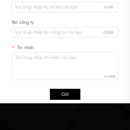
0/100
Tên công ty
0/200
Tin nhắn
0/1000
Gửi