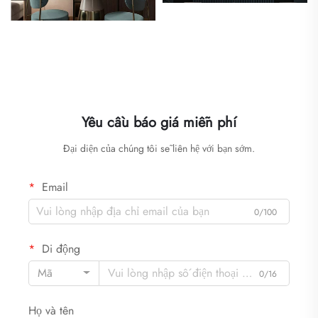
Yêu cầu báo giá miễn phí
Đại diện của chúng tôi sẽ liên hệ với bạn sớm.
Email
0/100
Di động
Mã
0/16
Họ và tên