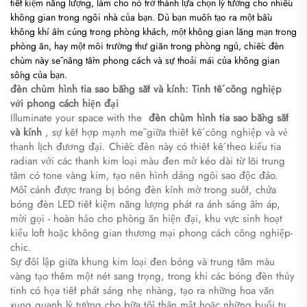
tiết kiệm năng lượng, làm cho nó trở thành lựa chọn lý tưởng cho nhiều
không gian trong ngôi nhà của bạn. Dù bạn muốn tạo ra một bầu
không khí ấm cúng trong phòng khách, một không gian lãng mạn trong
phòng ăn, hay một môi trường thư giãn trong phòng ngủ, chiếc đèn
chùm này sẽ nâng tầm phong cách và sự thoải mái của không gian
sống của bạn.
đèn chùm hình tia sao bằng sắt và kính: Tinh tế công nghiệp
với phong cách hiện đại
Illuminate your space with the ​
đèn chùm hình tia sao bằng sắt
và kính
, sự kết hợp mạnh mẽ giữa thiết kế công nghiệp và vẻ
thanh lịch đương đại. Chiếc đèn này có thiết kế theo kiểu tia
radian với các thanh kim loại màu đen mờ kéo dài từ lõi trung
tâm có tone vàng kim, tạo nên hình dáng ngôi sao độc đáo.
Mỗi cánh được trang bị bóng đèn kính mờ trong suốt, chứa
bóng đèn LED tiết kiệm năng lượng phát ra ánh sáng ấm áp,
mời gọi - hoàn hảo cho phòng ăn hiện đại, khu vực sinh hoạt
kiểu loft hoặc không gian thương mại phong cách công nghiệp-
chic.
Sự đối lập giữa khung kim loại đen bóng và trung tâm màu
vàng tạo thêm một nét sang trọng, trong khi các bóng đèn thủy
tinh có họa tiết phát sáng nhẹ nhàng, tạo ra những hoa văn
xung quanh lý tưởng cho bữa tối thân mật hoặc những buổi tụ