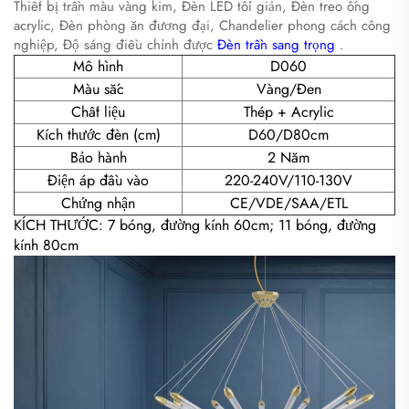
Thiết bị trần màu vàng kim, Đèn LED tối giản, Đèn treo ống
acrylic, Đèn phòng ăn đương đại, Chandelier phong cách công
nghiệp, Độ sáng điều chỉnh được
Đèn trần sang trọng
.
Mô hình
D060
Màu sắc
Vàng/Đen
Chất liệu
Thép + Acrylic
Kích thước đèn (cm)
D60/D80cm
Bảo hành
2 Năm
Điện áp đầu vào
220-240V/110-130V
Chứng nhận
CE/VDE/SAA/ETL
KÍCH THƯỚC: 7 bóng, đường kính 60cm; 11 bóng, đường
kính 80cm