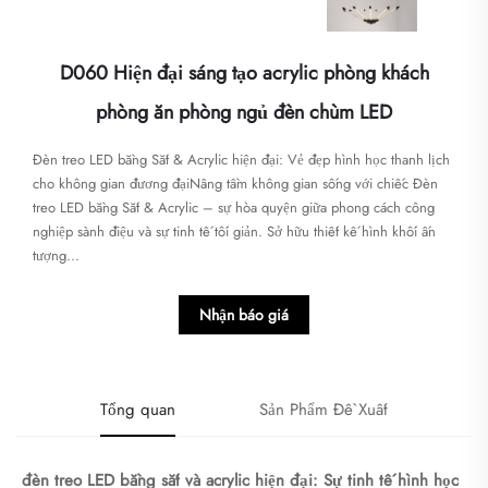
D060 Hiện đại sáng tạo acrylic phòng khách
phòng ăn phòng ngủ đèn chùm LED
​​Đèn treo LED bằng Sắt & Acrylic hiện đại: Vẻ đẹp hình học thanh lịch
cho không gian đương đại​​Nâng tầm không gian sống với chiếc ​​Đèn
treo LED bằng Sắt & Acrylic​​ – sự hòa quyện giữa phong cách công
nghiệp sành điệu và sự tinh tế tối giản. Sở hữu thiết kế hình khối ấn
tượng...
Nhận báo giá
Tổng quan
Sản Phẩm Đề Xuất
​
đèn treo LED bằng sắt và acrylic hiện đại: Sự tinh tế hình học