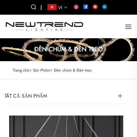
|
VI
ĐÈN CHÙM & ĐÈN TREO
>
Trang chủ>
Sản Phẩm
Đèn chùm & Đèn treo
TẤT CẢ SẢN PHẨM