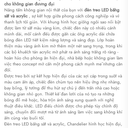
cho không gian đương đại
Nâng tầm không gian nội thất của bạn với
đèn treo LED bằng
sắt và acrylic
, sự kết hợp giữa phong cách công nghiệp và vẻ
thanh lịch tối giản. Với khung hình học giống ngôi sao nổi bật
được làm từ sắt màu vàng kim, chiếc đèn này có nhiều cánh
mảnh dài, mỗi cánh đều được gắn các ống acrylic dài chứa
bóng đèn LED tiết kiệm năng lượng và sáng đẹp. Lớp hoàn
thiện màu vàng ánh kim mờ thêm một nét sang trọng, trong khi
các bộ khuếch tán acrylic mờ phát ra ánh sáng trắng rõ ràng -
hoàn hảo cho phòng ăn hiện đại, nhà bếp hoặc không gian làm
việc theo concept mở cần một phong cách mạnh mẽ nhưng cân
đối.
Được treo bởi sự kết hợp hiện đại của các sợi cáp trong suốt và
màu cam ấm áp, chiếc đèn chùm tạo nên hiệu ứng nhẹ nhàng,
bay bổng, lý tưởng để thu hút sự chú ý đến trần nhà cao hoặc
không gian nhỏ gọn. Thiết kế đan lưới của nó tạo ra những
bóng đổ mê hoặc, hòa trộn ánh sáng xung quanh với nghệ
thuật điêu khắc. LED điều chỉnh được cho phép tùy chỉnh độ
sáng, chuyển đổi mượt mà từ ánh sáng làm việc sang không khí
ấm cúng vào buổi tối.
Đèn treo LED bằng sắt và acrylic, Chandelier hình học hiện đại,