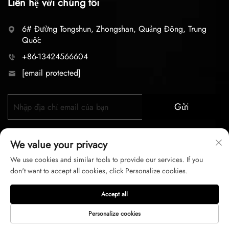
Liên hệ với chúng tôi
6# Đường Tongshun, Zhongshan, Quảng Đông, Trung
Quốc
+86-13424566604
[email protected]
Gửi
We value your privacy
We use cookies and similar tools to provide our services. If you
don't want to accept all cookies, click Personalize cookies.
Bản quyền © 2026 zhongshan LC lighting Co.,LTD. Mọi
Accept all
quyền được bảo lưu
Personalize cookies
Chính sách bảo mật
Điều Khoản Dịch Vụ