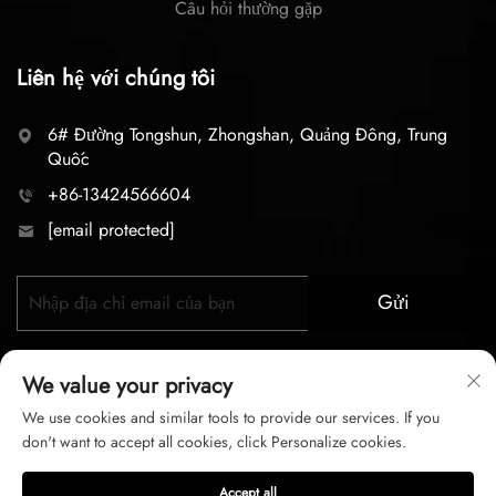
Câu hỏi thường gặp
Liên hệ với chúng tôi
6# Đường Tongshun, Zhongshan, Quảng Đông, Trung
Quốc
+86-13424566604
[email protected]
Gửi
We value your privacy
We use cookies and similar tools to provide our services. If you
don't want to accept all cookies, click Personalize cookies.
Bản quyền © 2026 zhongshan LC lighting Co.,LTD. Mọi
Accept all