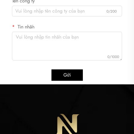
Tên công ty
0/200
Tin nhắn
0/1000
Gửi