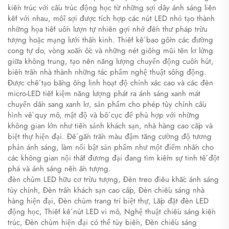
kiến trúc với cấu trúc động học từ những sợi dây ánh sáng liên
kết với nhau, mỗi sợi được tích hợp các nút LED nhỏ tạo thành
những họa tiết uốn lượn tự nhiên gợi nhớ đến thư pháp trừu
tượng hoặc mạng lưới thần kinh. Thiết kế bao gồm các đường
cong tự do, vòng xoắn ốc và những nét giống mũi tên lơ lửng
giữa không trung, tạo nên năng lượng chuyển động cuốn hút,
biến trần nhà thành những tác phẩm nghệ thuật sống động.
Được chế tạo bằng ống linh hoạt độ chính xác cao và các đèn
micro-LED tiết kiệm năng lượng phát ra ánh sáng xanh mát
chuyển dần sang xanh lơ, sản phẩm cho phép tùy chỉnh cấu
hình về quy mô, mật độ và bố cục để phù hợp với những
không gian lớn như tiền sảnh khách sạn, nhà hàng cao cấp và
biệt thự hiện đại. Đế gắn trần màu đậm tăng cường độ tương
phản ánh sáng, làm nổi bật sản phẩm như một điểm nhấn cho
các không gian nội thất đương đại đang tìm kiếm sự tinh tế đột
phá và ánh sáng nền ấn tượng.
đèn chùm LED hữu cơ trừu tượng, Đèn treo điêu khắc ánh sáng
tùy chỉnh, Đèn trần khách sạn cao cấp, Đèn chiếu sáng nhà
hàng hiện đại, Đèn chùm trang trí biệt thự, Lắp đặt đèn LED
động học, Thiết kế nút LED vi mô, Nghệ thuật chiếu sáng kiến
trúc, Đèn chùm hiện đại có thể tùy biến, Đèn chiếu sáng