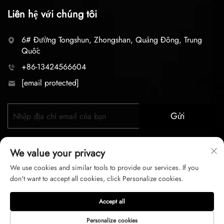
Liên hệ với chúng tôi
6# Đường Tongshun, Zhongshan, Quảng Đông, Trung
Quốc
+86-13424566604
[email protected]
Gửi
We value your privacy
We use cookies and similar tools to provide our services. If you
don't want to accept all cookies, click Personalize cookies.
Bản quyền © 2026 zhongshan LC lighting Co.,LTD. Mọi
Accept all
quyền được bảo lưu
Personalize cookies
Chính sách bảo mật
Điều Khoản Dịch Vụ