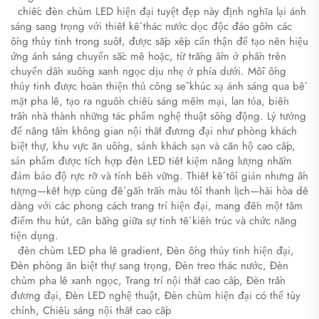
​
​
chiếc đèn chùm LED hiện đại tuyệt đẹp này định nghĩa lại ánh
sáng sang trọng với thiết kế thác nước dọc độc đáo gồm các
ống thủy tinh trong suốt, được sắp xếp cẩn thận để tạo nên hiệu
ứng ánh sáng chuyển sắc mê hoặc, từ trắng ấm ở phần trên
chuyển dần xuống xanh ngọc dịu nhẹ ở phía dưới. Mỗi ống
thủy tinh được hoàn thiện thủ công sẽ khúc xạ ánh sáng qua bề
mặt pha lê, tạo ra nguồn chiếu sáng mềm mại, lan tỏa, biến
trần nhà thành những tác phẩm nghệ thuật sống động. Lý tưởng
để nâng tầm không gian nội thất đương đại như phòng khách
biệt thự, khu vực ăn uống, sảnh khách sạn và căn hộ cao cấp,
sản phẩm được tích hợp đèn LED tiết kiệm năng lượng nhằm
đảm bảo độ rực rỡ và tính bền vững. Thiết kế tối giản nhưng ấn
tượng—kết hợp cùng đế gắn trần màu tối thanh lịch—hài hòa dễ
dàng với các phong cách trang trí hiện đại, mang đến một tâm
điểm thu hút, cân bằng giữa sự tinh tế kiến trúc và chức năng
tiện dụng.
​
​
đèn chùm LED pha lê gradient, Đèn ống thủy tinh hiện đại,
Đèn phòng ăn biệt thự sang trọng, Đèn treo thác nước, Đèn
chùm pha lê xanh ngọc, Trang trí nội thất cao cấp, Đèn trần
đương đại, Đèn LED nghệ thuật, Đèn chùm hiện đại có thể tùy
chỉnh, Chiếu sáng nội thất cao cấp