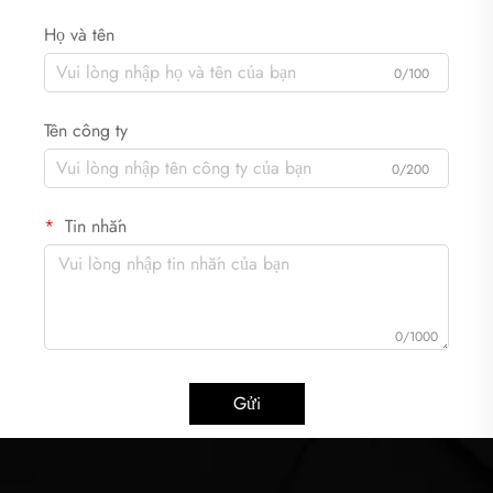
Họ và tên
0/100
Tên công ty
0/200
Tin nhắn
0/1000
Gửi