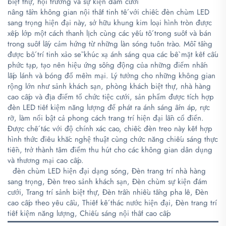
biệt thự, hội trường và sự kiện đám cưới
nâng tầm không gian nội thất tinh tế với chiếc đèn chùm LED
sang trọng hiện đại này, sở hữu khung kim loại hình tròn được
xếp lớp một cách thanh lịch cùng các yếu tố trong suốt và bán
trong suốt lấy cảm hứng từ những làn sóng tuôn trào. Mỗi tầng
được bố trí tinh xảo sẽ khúc xạ ánh sáng qua các bề mặt kết cấu
phức tạp, tạo nên hiệu ứng sống động của những điểm nhấn
lấp lánh và bóng đổ mềm mại. Lý tưởng cho những không gian
rộng lớn như sảnh khách sạn, phòng khách biệt thự, nhà hàng
cao cấp và địa điểm tổ chức tiệc cưới, sản phẩm được tích hợp
đèn LED tiết kiệm năng lượng để phát ra ánh sáng ấm áp, rực
rỡ, làm nổi bật cả phong cách trang trí hiện đại lẫn cổ điển.
Được chế tác với độ chính xác cao, chiếc đèn treo này kết hợp
hình thức điêu khắc nghệ thuật cùng chức năng chiếu sáng thực
tiễn, trở thành tâm điểm thu hút cho các không gian dân dụng
và thương mại cao cấp.
​
​
đèn chùm LED hiện đại dạng sóng, Đèn trang trí nhà hàng
sang trọng, Đèn treo sảnh khách sạn, Đèn chùm sự kiện đám
cưới, Trang trí sảnh biệt thự, Đèn trần nhiều tầng pha lê, Đèn
cao cấp theo yêu cầu, Thiết kế thác nước hiện đại, Đèn trang trí
tiết kiệm năng lượng, Chiếu sáng nội thất cao cấp