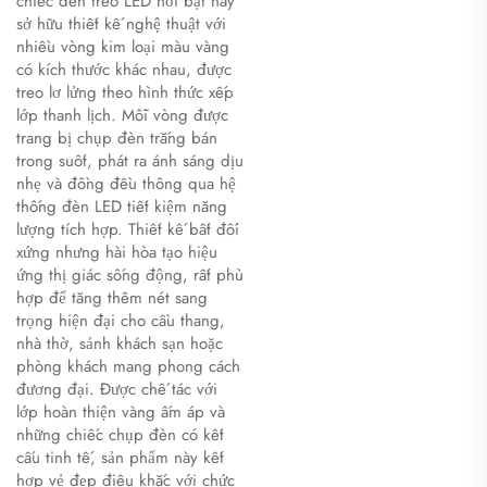
chiếc đèn treo LED nổi bật này
sở hữu thiết kế nghệ thuật với
nhiều vòng kim loại màu vàng
có kích thước khác nhau, được
treo lơ lửng theo hình thức xếp
lớp thanh lịch. Mỗi vòng được
trang bị chụp đèn trắng bán
trong suốt, phát ra ánh sáng dịu
nhẹ và đồng đều thông qua hệ
thống đèn LED tiết kiệm năng
lượng tích hợp. Thiết kế bất đối
xứng nhưng hài hòa tạo hiệu
ứng thị giác sống động, rất phù
hợp để tăng thêm nét sang
trọng hiện đại cho cầu thang,
nhà thờ, sảnh khách sạn hoặc
phòng khách mang phong cách
đương đại. Được chế tác với
lớp hoàn thiện vàng ấm áp và
những chiếc chụp đèn có kết
cấu tinh tế, sản phẩm này kết
hợp vẻ đẹp điêu khắc với chức