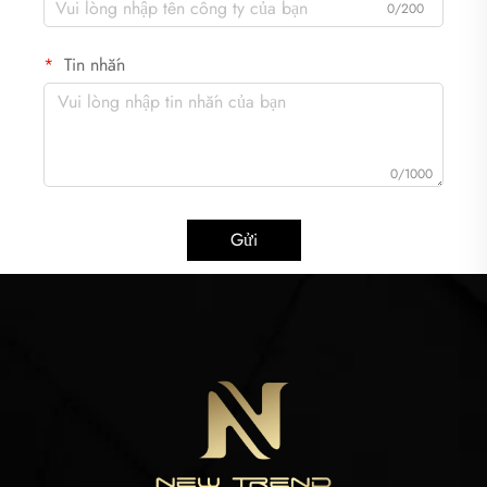
0/200
Tin nhắn
0/1000
Gửi