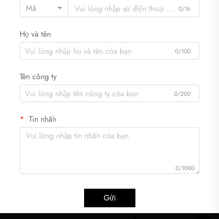
Mã
0/16
Họ và tên
0/100
Tên công ty
0/200
Tin nhắn
0/1000
Gửi