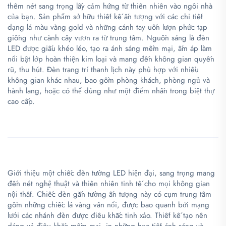
thêm nét sang trọng lấy cảm hứng từ thiên nhiên vào ngôi nhà
của bạn. Sản phẩm sở hữu thiết kế ấn tượng với các chi tiết
dạng lá màu vàng gold và những cánh tay uốn lượn phức tạp
giống như cành cây vươn ra từ trung tâm. Nguồn sáng là đèn
LED được giấu khéo léo, tạo ra ánh sáng mềm mại, ấm áp làm
nổi bật lớp hoàn thiện kim loại và mang đến không gian quyến
rũ, thu hút. Đèn trang trí thanh lịch này phù hợp với nhiều
không gian khác nhau, bao gồm phòng khách, phòng ngủ và
hành lang, hoặc có thể dùng như một điểm nhấn trong biệt thự
cao cấp.
Giới thiệu một chiếc đèn tường LED hiện đại, sang trọng mang
đến nét nghệ thuật và thiên nhiên tinh tế cho mọi không gian
nội thất. Chiếc đèn gắn tường ấn tượng này có cụm trung tâm
gồm những chiếc lá vàng vân nổi, được bao quanh bởi mạng
lưới các nhánh đèn được điêu khắc tinh xảo. Thiết kế tạo nên