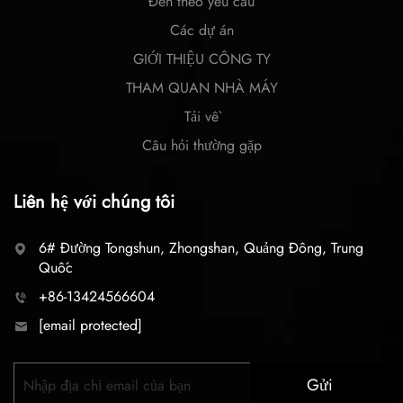
Đèn theo yêu cầu
Các dự án
GIỚI THIỆU CÔNG TY
THAM QUAN NHÀ MÁY
Tải về
Câu hỏi thường gặp
Liên hệ với chúng tôi
6# Đường Tongshun, Zhongshan, Quảng Đông, Trung
Quốc
+86-13424566604
[email protected]
Gửi