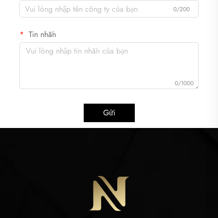
0/200
Tin nhắn
0/1000
Gửi