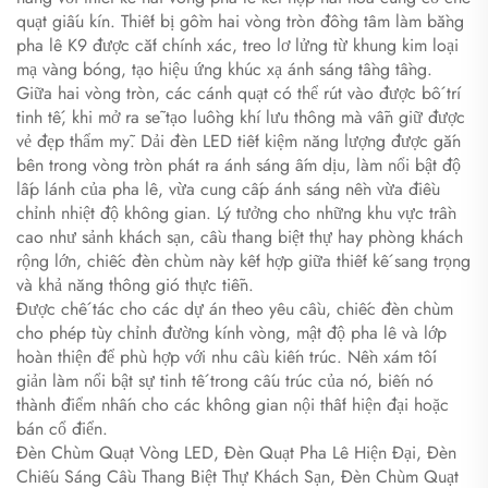
quạt giấu kín. Thiết bị gồm hai vòng tròn đồng tâm làm bằng
pha lê K9 được cắt chính xác, treo lơ lửng từ khung kim loại
mạ vàng bóng, tạo hiệu ứng khúc xạ ánh sáng tầng tầng.
Giữa hai vòng tròn, các cánh quạt có thể rút vào được bố trí
tinh tế, khi mở ra sẽ tạo luồng khí lưu thông mà vẫn giữ được
vẻ đẹp thẩm mỹ. Dải đèn LED tiết kiệm năng lượng được gắn
bên trong vòng tròn phát ra ánh sáng ấm dịu, làm nổi bật độ
lấp lánh của pha lê, vừa cung cấp ánh sáng nền vừa điều
chỉnh nhiệt độ không gian. Lý tưởng cho những khu vực trần
cao như sảnh khách sạn, cầu thang biệt thự hay phòng khách
rộng lớn, chiếc đèn chùm này kết hợp giữa thiết kế sang trọng
và khả năng thông gió thực tiễn.
Được chế tác cho các dự án theo yêu cầu, chiếc đèn chùm
cho phép tùy chỉnh đường kính vòng, mật độ pha lê và lớp
hoàn thiện để phù hợp với nhu cầu kiến trúc. Nền xám tối
giản làm nổi bật sự tinh tế trong cấu trúc của nó, biến nó
thành điểm nhấn cho các không gian nội thất hiện đại hoặc
bán cổ điển.
Đèn Chùm Quạt Vòng LED, Đèn Quạt Pha Lê Hiện Đại, Đèn
Chiếu Sáng Cầu Thang Biệt Thự Khách Sạn, Đèn Chùm Quạt