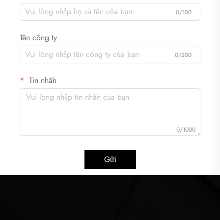
0/100
Tên công ty
0/200
Tin nhắn
0/1000
Gửi