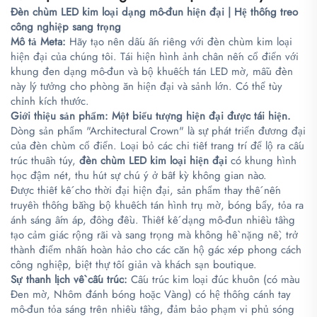
Đèn chùm LED kim loại dạng mô-đun hiện đại | Hệ thống treo
công nghiệp sang trọng
Mô tả Meta:
Hãy tạo nên dấu ấn riêng với đèn chùm kim loại
hiện đại của chúng tôi. Tái hiện hình ảnh chân nến cổ điển với
khung đen dạng mô-đun và bộ khuếch tán LED mờ, mẫu đèn
này lý tưởng cho phòng ăn hiện đại và sảnh lớn. Có thể tùy
chỉnh kích thước.
Giới thiệu sản phẩm:
Một biểu tượng hiện đại được tái hiện.
Dòng sản phẩm "Architectural Crown" là sự phát triển đương đại
của đèn chùm cổ điển. Loại bỏ các chi tiết trang trí để lộ ra cấu
trúc thuần túy,
đèn chùm LED kim loại hiện đại
có khung hình
học đậm nét, thu hút sự chú ý ở bất kỳ không gian nào.
Được thiết kế cho thời đại hiện đại, sản phẩm thay thế nến
truyền thống bằng bộ khuếch tán hình trụ mờ, bóng bẩy, tỏa ra
ánh sáng ấm áp, đồng đều. Thiết kế dạng mô-đun nhiều tầng
tạo cảm giác rộng rãi và sang trọng mà không hề nặng nề, trở
thành điểm nhấn hoàn hảo cho các căn hộ gác xép phong cách
công nghiệp, biệt thự tối giản và khách sạn boutique.
Sự thanh lịch về cấu trúc:
Cấu trúc kim loại đúc khuôn (có màu
Đen mờ, Nhôm đánh bóng hoặc Vàng) có hệ thống cánh tay
mô-đun tỏa sáng trên nhiều tầng, đảm bảo phạm vi phủ sóng