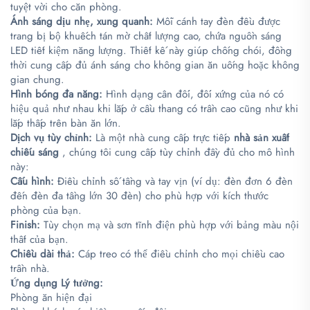
tuyệt vời cho căn phòng.
Ánh sáng dịu nhẹ, xung quanh:
Mỗi cánh tay đèn đều được
trang bị bộ khuếch tán mờ chất lượng cao, chứa nguồn sáng
LED tiết kiệm năng lượng. Thiết kế này giúp chống chói, đồng
thời cung cấp đủ ánh sáng cho không gian ăn uống hoặc không
gian chung.
Hình bóng đa năng:
Hình dạng cân đối, đối xứng của nó có
hiệu quả như nhau khi lắp ở cầu thang có trần cao cũng như khi
lắp thấp trên bàn ăn lớn.
Dịch vụ tùy chỉnh:
Là một nhà cung cấp trực tiếp
nhà sản xuất
chiếu sáng
, chúng tôi cung cấp tùy chỉnh đầy đủ cho mô hình
này:
Cấu hình:
Điều chỉnh số tầng và tay vịn (ví dụ: đèn đơn 6 đèn
đến đèn đa tầng lớn 30 đèn) cho phù hợp với kích thước
phòng của bạn.
Finish:
Tùy chọn mạ và sơn tĩnh điện phù hợp với bảng màu nội
thất của bạn.
Chiều dài thả:
Cáp treo có thể điều chỉnh cho mọi chiều cao
trần nhà.
Ứng dụng Lý tưởng:
Phòng ăn hiện đại