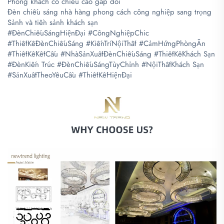
Phòng khách có chiều cao gấp đôi
Đèn chiếu sáng nhà hàng phong cách công nghiệp sang trọng
Sảnh và tiền sảnh khách sạn
#ĐènChiếuSángHiệnĐại #CôngNghiệpChic
#ThiếtKếĐènChiếuSáng #KiếnTríNộiThất #CảmHứngPhòngĂn
#ThiếtKếKếtCấu #NhàSảnXuấtĐènChiếuSáng #ThiếtKếKhách Sạn
#ĐènKiến Trúc #ĐènChiếuSángTùyChỉnh #NộiThấtKhách Sạn
#SảnXuấtTheoYêuCầu #ThiếtKếHiệnĐại