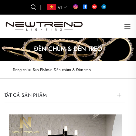
|
VI
ĐÈN CHÙM & ĐÈN TREO
>
Trang chủ>
Sản Phẩm
Đèn chùm & Đèn treo
TẤT CẢ SẢN PHẨM