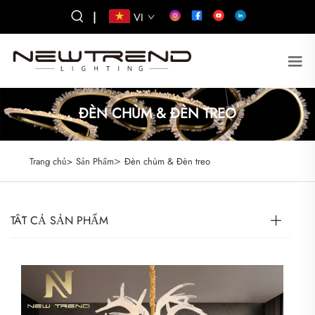
|
VI
ĐÈN CHÙM & ĐÈN TREO
>
Trang chủ>
Sản Phẩm
Đèn chùm & Đèn treo
TẤT CẢ SẢN PHẨM