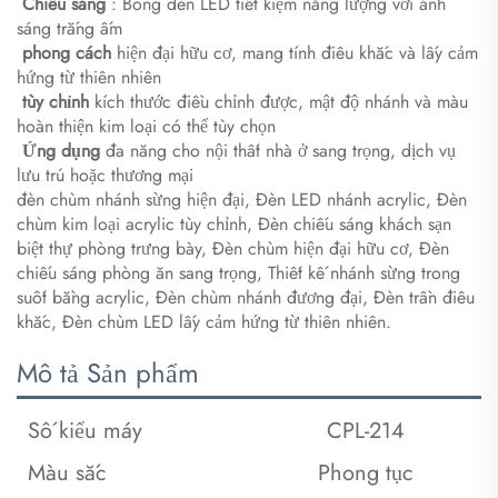
​
​Chiếu sáng​
​: Bóng đèn LED tiết kiệm năng lượng với ánh
sáng trắng ấm
​
phong cách
hiện đại hữu cơ, mang tính điêu khắc và lấy cảm
hứng từ thiên nhiên
​
tùy chỉnh
kích thước điều chỉnh được, mật độ nhánh và màu
hoàn thiện kim loại có thể tùy chọn
​
​Ứng dụng​
đa năng cho nội thất nhà ở sang trọng, dịch vụ
lưu trú hoặc thương mại
đèn chùm nhánh sừng hiện đại, Đèn LED nhánh acrylic, Đèn
chùm kim loại acrylic tùy chỉnh, Đèn chiếu sáng khách sạn
biệt thự phòng trưng bày, Đèn chùm hiện đại hữu cơ, Đèn
chiếu sáng phòng ăn sang trọng, Thiết kế nhánh sừng trong
suốt bằng acrylic, Đèn chùm nhánh đương đại, Đèn trần điêu
khắc, Đèn chùm LED lấy cảm hứng từ thiên nhiên.
Mô tả Sản phẩm
Số kiểu máy
CPL-214
Màu sắc
Phong tục