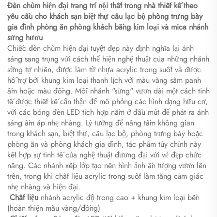
Đèn chùm hiện đại trang trí nội thất trong nhà thiết kế theo
yêu cầu cho khách sạn biệt thự câu lạc bộ phòng trưng bày
gia đình phòng ăn phòng khách bằng kim loại và mica nhánh
sừng hươu
Chiếc đèn chùm hiện đại tuyệt đẹp này định nghĩa lại ánh
sáng sang trọng với cách thể hiện nghệ thuật của những nhánh
sừng tự nhiên, được làm từ nhựa acrylic trong suốt và được
hỗ trợ bởi khung kim loại thanh lịch với màu vàng sâm panh
ấm hoặc màu đồng. Mỗi nhánh "sừng" vươn dài một cách tinh
tế được thiết kế cẩn thận để mô phỏng các hình dạng hữu cơ,
với các bóng đèn LED tích hợp nằm ở đầu mút để phát ra ánh
sáng ấm áp nhẹ nhàng. Lý tưởng để nâng tầm không gian
trong khách sạn, biệt thự, câu lạc bộ, phòng trưng bày hoặc
phòng ăn và phòng khách gia đình, tác phẩm tùy chỉnh này
kết hợp sự tinh tế của nghệ thuật đương đại với vẻ đẹp chức
năng. Các nhánh xếp lớp tạo nên hình ảnh ấn tượng vươn lên
trên, trong khi chất liệu acrylic trong suốt làm tăng cảm giác
nhẹ nhàng và hiện đại.
​
​Chất liệu​
nhánh acrylic độ trong cao + khung kim loại bền
(hoàn thiện màu vàng/đồng)