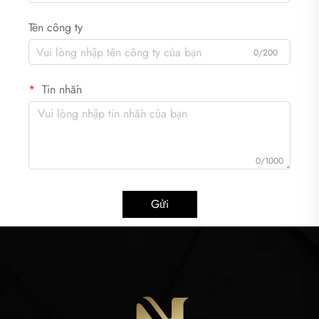
Tên công ty
0/200
Tin nhắn
0/1000
Gửi