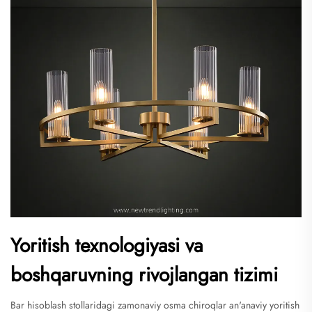
Yoritish texnologiyasi va
boshqaruvning rivojlangan tizimi
Bar hisoblash stollaridagi zamonaviy osma chiroqlar an'anaviy yoritish