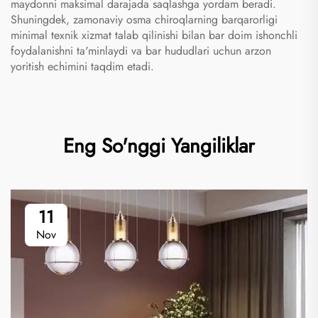
maydonni maksimal darajada saqlashga yordam beradi.
Shuningdek, zamonaviy osma chiroqlarning barqarorligi
minimal texnik xizmat talab qilinishi bilan bar doim ishonchli
foydalanishni ta'minlaydi va bar hududlari uchun arzon
yoritish echimini taqdim etadi.
Eng So'nggi Yangiliklar
11
Nov