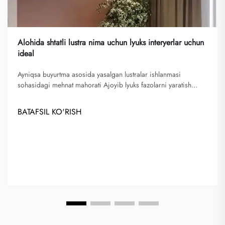
Alohida shtatli lustra nima uchun lyuks interyerlar uchun
ideal
Ayniqsa buyurtma asosida yasalgan lustralar ishlanmasi
sohasidagi mehnat mahorati Ajoyib lyuks fazolarni yaratish
uchun mehnat mahorati Lustralarni qo'lda ishlash orqali
yorug'likni oddiydan g'oyatgacha ko'tarish san'ati aks etadi.
BATAFSIL KO'RISH
Usta-chipchilarning ehtimom bilan bajaradigan usullari,
masalan...