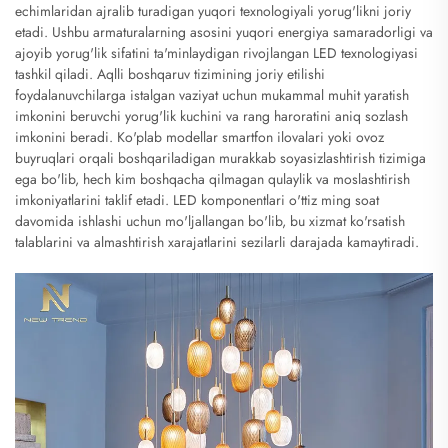
echimlaridan ajralib turadigan yuqori texnologiyali yorug'likni joriy
etadi. Ushbu armaturalarning asosini yuqori energiya samaradorligi va
ajoyib yorug'lik sifatini ta'minlaydigan rivojlangan LED texnologiyasi
tashkil qiladi. Aqlli boshqaruv tizimining joriy etilishi
foydalanuvchilarga istalgan vaziyat uchun mukammal muhit yaratish
imkonini beruvchi yorug'lik kuchini va rang haroratini aniq sozlash
imkonini beradi. Ko'plab modellar smartfon ilovalari yoki ovoz
buyruqlari orqali boshqariladigan murakkab soyasizlashtirish tizimiga
ega bo'lib, hech kim boshqacha qilmagan qulaylik va moslashtirish
imkoniyatlarini taklif etadi. LED komponentlari o'ttiz ming soat
davomida ishlashi uchun mo'ljallangan bo'lib, bu xizmat ko'rsatish
talablarini va almashtirish xarajatlarini sezilarli darajada kamaytiradi.