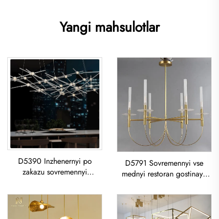
Yangi mahsulotlar
D5390 Inzhenernyi po
D5791 Sovremennyi vse
zakazu sovremennyi
mednyi restoran gostinaya
kreativnyi gostinaya
retro prostoi
obedennaya komnata
Minimalisticheskii Retro
zheleznyi akrilikovyi led
Potolochyi Sveta
Lustra
Amerikanskii Retro Mednaya