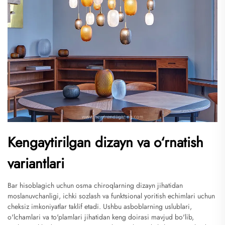
Kengaytirilgan dizayn va o‘rnatish
variantlari
Bar hisoblagich uchun osma chiroqlarning dizayn jihatidan
moslanuvchanligi, ichki sozlash va funktsional yoritish echimlari uchun
cheksiz imkoniyatlar taklif etadi. Ushbu asboblarning uslublari,
o'lchamlari va to'plamlari jihatidan keng doirasi mavjud bo'lib,