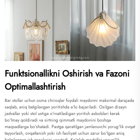
Funktsionallikni Oshirish va Fazoni
Optimallashtirish
Bar stollar uchun osma chiroqlar foydali maydonni maksimal darajada
saqlab, aniq belgilangan yoritishda a'lo bajariladi. Osilgan dizayn
jadvallar yoki stol ustiga o'rnatiladigan yoritish asboblari kerak
bo'lmay qoldiradi va sirtning qimmatli maydonini boshqa
maqsadlarga bo'shatadi. Pastga qaratilgan jamlanuvchi yorug'lik ovqat
tayyorlash, ovqatlanish yoki ish faoliyati uchun zarur bo'lgan aniq
belgilangan ish zonalarini yaratadi. Ko'plab modellar yorug'lik