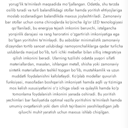
yorug'lik ta'minlash maqsadida mo'ljallangan. Odatda, shu tarzda
osilib turadi va turli balandlikdagi stollar hamda yoritish ehtiyojlariga
moslab sozlanadigan balandlikda maxsus joylashtiriladi. Zamonaviy
bar stollar uchun osma chiroqlarda ko'pincha ilg'or LED texnologiyasi
qo'llaniladi, bu energiya tejash imkonini beruvchi, istalgancha
yorqinlik darajasi va rang haroratini o'zgartirish imkoniyatiga ega
bo'lgan yoritishni ta'minlaydi. Bu asboblar minimalistik zamonaviy
dizayndan tortib sanoat uslubidagi namoyonchaliklarga qadar turlicha
uslublarda mavjud bo'lib, turli ichki mebellar bilan silliq integratsiya
qilish imkonini beradi. Ularning tuzilishi odatda yuqori sifatli
materiallardan, masalan, ishlangan metall, shisha yoki zamonaviy
sintetik materiallardan tashkil topgan bo'lib, mustahkamlik va uzun
muddatli foydalanishni kafolatlaydi. Ko'plab modellar quvurish
funksiyasi, masofadan boshqarish imkoniyati hamda aqlli uy tizimiga
mos kelish xususiyatlarini o'z ichiga oladi va qulaylik hamda ko'p
tomonlama foydalanish imkonini yanada oshiradi. Bu yoritish
yechimlari bar faoliyatida optimal vazifa yoritishini ta'minlash hamda
umumiy ovqatlanish yoki dam olish tajribasini yaxshilaydigan jalb
qiluvchi muhit yaratish uchun maxsus ishlab chiqilgan.