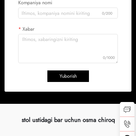
Kompaniya nomi
0/200
Xabar
0/1000
Yuborish
stol ustidagi bar uchun osma chiroq