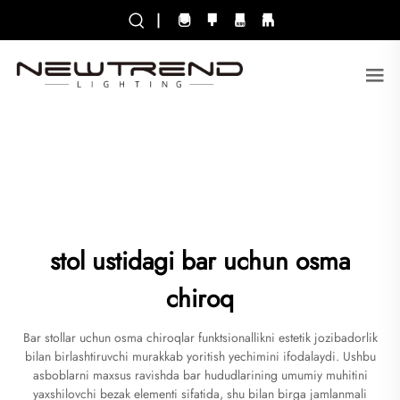
|
stol ustidagi bar uchun osma
chiroq
Bar stollar uchun osma chiroqlar funktsionallikni estetik jozibadorlik
bilan birlashtiruvchi murakkab yoritish yechimini ifodalaydi. Ushbu
asboblarni maxsus ravishda bar hududlarining umumiy muhitini
yaxshilovchi bezak elementi sifatida, shu bilan birga jamlanmali