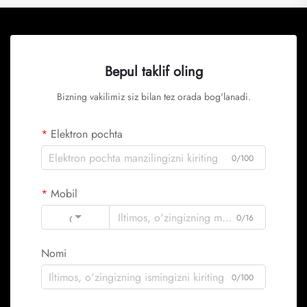
Bepul taklif oling
Bizning vakilimiz siz bilan tez orada bog'lanadi.
Elektron pochta
0/100
Mobil
Code
0/16
Nomi
0/100