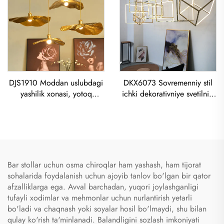
Lustra
DJS1910 Moddan uslubdagi
DKX6073 Sovremenniy stil
yashilik xonasi, yotoq
ichki dekorativniye svetilniki
xonasida dekor etish, demir
titanoviy zolotoy
rangi Lotus Yo'lak boshqaq
nerkalayuvchi to'qimoq kub
Copper asosiy yorug'lik
led lustra
Bar stollar uchun osma chiroqlar ham yashash, ham tijorat
sohalarida foydalanish uchun ajoyib tanlov bo'lgan bir qator
afzalliklarga ega. Avval barchadan, yuqori joylashganligi
tufayli xodimlar va mehmonlar uchun nurlantirish yetarli
bo'ladi va chaqnash yoki soyalar hosil bo'lmaydi, shu bilan
qulay ko'rish ta'minlanadi. Balandligini sozlash imkoniyati