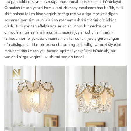
istalgan ichki dizayn mavzusiga mukammal mos kelishini ta'minlaydi.
O'rnatish imkoniyatlari ham xuddi shunday moslanuvchan bo'lib, turli
shift balandligi va hisoblagich konfiguratsiyalariga mos keladigan
sozlanadigan sim uzunliklari va mahkamlash tizimlarini o'z ichiga
oladi. Turli yoritish effektlariga erishish uchun bir nechta osma
chiroqlarni birlashtirish mumkin: rasmiy joylar uchun simmetrik
tartibdan tortib, yanada dinamik muhitlar uchun ijodiy guruhlangan
o'rnatishgacha. Har bir osma chiroqning balandligi va pozitsiyasini
moslashtirish imkoniyati fazoda optimal yorug'likni ta'minlab, bir
vaqtda ko'zga yoqimli uyushuvni saqlab turadi.