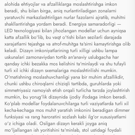
alohida ehtiyojlar va afzalliklarga moslashtirishga imkon
beradi, shu bilan birga, aniq nurlantiriladigan zonalarni
yaratuvchi markazlashtirilgan nurlar fazolarni ajratib, muhitni
shakllantirishga yordam beradi. Energiya samaradorligi —
LED texnologiyasi bilan jihozlangan modellar uchun ayniqsa
katta afzallik bo'lib, bu vaqt o'tishi bilan sezilarli darajada
xarajatlarni tejashga va atrof-muhitga ta'sirni kamaytirishga olib
keladi. Dizayn imkoniyatlarining turli xilligi ushbu lampa
uskunalari zamonaviydan tortib an'anaviy uslubgacha har
qanday ichki bezakka mos kelishini ta'minlaydi va shu tufayli
turli xil ichki dizayn sxemalariga moslashtirilishi mumkin.
O'rnatishning moslashuvchanligi yana bir muhim afzallikdir,
chunki ushbu chiroqlarni chiziqli tartibda, guruhlarda yoki
simmetriyasiz namoyish etish orqali turlicha tarzda joylashtirish
mumkin, bu yorug'lik dizaynida ijodiy ifodaga imkon beradi.
Ko'plab modellar foydalanuvchilarga turli vaziyatlarda turli xil
kecha-kechaga mos muhit yaratish imkonini beradigan dimmer
funksiyasi va rang haroratini sozlash kabi ilg'or xususiyatlarni
o'z ichiga oladi. Osilgan dizayn kerakli joyga aniq
mo'ljallangan ish yoritishini ta'minlab, stol ustidagi foydali