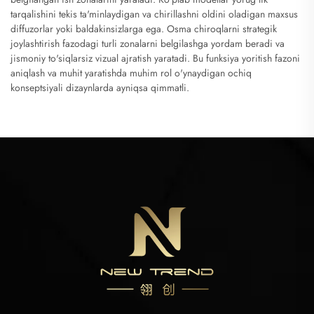
tarqalishini tekis ta'minlaydigan va chirillashni oldini oladigan maxsus
diffuzorlar yoki baldakinsizlarga ega. Osma chiroqlarni strategik
joylashtirish fazodagi turli zonalarni belgilashga yordam beradi va
jismoniy to'siqlarsiz vizual ajratish yaratadi. Bu funksiya yoritish fazoni
aniqlash va muhit yaratishda muhim rol o'ynaydigan ochiq
konseptsiyali dizaynlarda ayniqsa qimmatli.