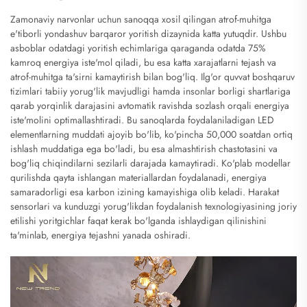
Zamonaviy narvonlar uchun sanoqqa xosil qilingan atrof-muhitga
e'tiborli yondashuv barqaror yoritish dizaynida katta yutuqdir. Ushbu
asboblar odatdagi yoritish echimlariga qaraganda odatda 75%
kamroq energiya iste'mol qiladi, bu esa katta xarajatlarni tejash va
atrof-muhitga ta'sirni kamaytirish bilan bog'liq. Ilg'or quvvat boshqaruv
tizimlari tabiiy yorug'lik mavjudligi hamda insonlar borligi shartlariga
qarab yorqinlik darajasini avtomatik ravishda sozlash orqali energiya
iste'molini optimallashtiradi. Bu sanoqlarda foydalaniladigan LED
elementlarning muddati ajoyib bo'lib, ko'pincha 50,000 soatdan ortiq
ishlash muddatiga ega bo'ladi, bu esa almashtirish chastotasini va
bog'liq chiqindilarni sezilarli darajada kamaytiradi. Ko'plab modellar
qurilishda qayta ishlangan materiallardan foydalanadi, energiya
samaradorligi esa karbon izining kamayishiga olib keladi. Harakat
sensorlari va kunduzgi yorug'likdan foydalanish texnologiyasining joriy
etilishi yoritgichlar faqat kerak bo'lganda ishlaydigan qilinishini
ta'minlab, energiya tejashni yanada oshiradi.