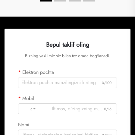
Bepul taklif oling
Bizning vakilimiz siz bilan tez orada bog'lanadi.
Elektron pochta
0/100
Mobil
Code
0/16
Nomi