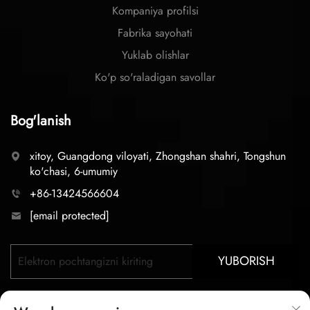
Kompaniya profilsi
Fabrika sayohati
Yuklab olishlar
Ko'p so'raladigan savollar
Bog'lanish
xitoy, Guangdong viloyati, Zhongshan shahri, Tongshun
ko'chasi, 6-umumiy
+86-13424566604
[email protected]
YUBORISH