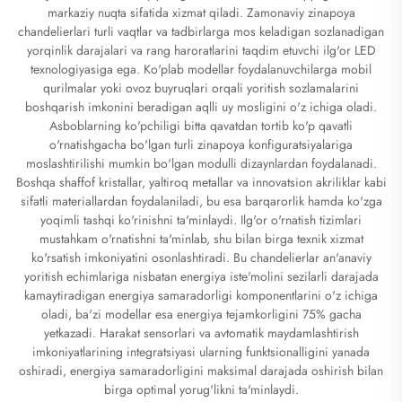
markaziy nuqta sifatida xizmat qiladi. Zamonaviy zinapoya
chandelierlari turli vaqtlar va tadbirlarga mos keladigan sozlanadigan
yorqinlik darajalari va rang haroratlarini taqdim etuvchi ilg'or LED
texnologiyasiga ega. Ko'plab modellar foydalanuvchilarga mobil
qurilmalar yoki ovoz buyruqlari orqali yoritish sozlamalarini
boshqarish imkonini beradigan aqlli uy mosligini o'z ichiga oladi.
Asboblarning ko'pchiligi bitta qavatdan tortib ko'p qavatli
o'rnatishgacha bo'lgan turli zinapoya konfiguratsiyalariga
moslashtirilishi mumkin bo'lgan modulli dizaynlardan foydalanadi.
Boshqa shaffof kristallar, yaltiroq metallar va innovatsion akriliklar kabi
sifatli materiallardan foydalaniladi, bu esa barqarorlik hamda ko'zga
yoqimli tashqi ko'rinishni ta'minlaydi. Ilg'or o'rnatish tizimlari
mustahkam o'rnatishni ta'minlab, shu bilan birga texnik xizmat
ko'rsatish imkoniyatini osonlashtiradi. Bu chandelierlar an'anaviy
yoritish echimlariga nisbatan energiya iste'molini sezilarli darajada
kamaytiradigan energiya samaradorligi komponentlarini o'z ichiga
oladi, ba'zi modellar esa energiya tejamkorligini 75% gacha
yetkazadi. Harakat sensorlari va avtomatik maydamlashtirish
imkoniyatlarining integratsiyasi ularning funktsionalligini yanada
oshiradi, energiya samaradorligini maksimal darajada oshirish bilan
birga optimal yorug'likni ta'minlaydi.