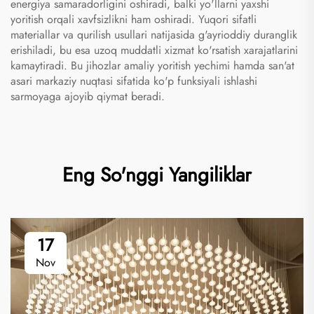
energiya samaradorligini oshiradi, balki yo'llarni yaxshi
yoritish orqali xavfsizlikni ham oshiradi. Yuqori sifatli
materiallar va qurilish usullari natijasida g'ayrioddiy duranglik
erishiladi, bu esa uzoq muddatli xizmat ko'rsatish xarajatlarini
kamaytiradi. Bu jihozlar amaliy yoritish yechimi hamda san'at
asari markaziy nuqtasi sifatida ko'p funksiyali ishlashi
sarmoyaga ajoyib qiymat beradi.
Eng So'nggi Yangiliklar
17
Nov