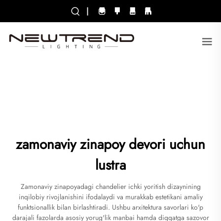
|
zamonaviy zinapoy devori uchun
lustra
Zamonaviy zinapoyadagi chandelier ichki yoritish dizaynining
inqilobiy rivojlanishini ifodalaydi va murakkab estetikani amaliy
funktsionallik bilan birlashtiradi. Ushbu arxitektura savorlari ko'p
darajali fazolarda asosiy yorug'lik manbai hamda diqqatga sazovor