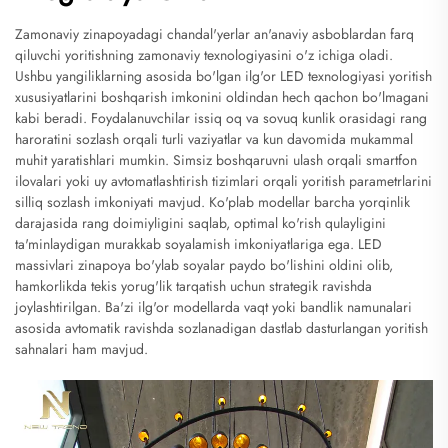
Zamonaviy zinapoyadagi chandal'yerlar an'anaviy asboblardan farq
qiluvchi yoritishning zamonaviy texnologiyasini o'z ichiga oladi.
Ushbu yangiliklarning asosida bo'lgan ilg'or LED texnologiyasi yoritish
xususiyatlarini boshqarish imkonini oldindan hech qachon bo'lmagani
kabi beradi. Foydalanuvchilar issiq oq va sovuq kunlik orasidagi rang
haroratini sozlash orqali turli vaziyatlar va kun davomida mukammal
muhit yaratishlari mumkin. Simsiz boshqaruvni ulash orqali smartfon
ilovalari yoki uy avtomatlashtirish tizimlari orqali yoritish parametrlarini
silliq sozlash imkoniyati mavjud. Ko'plab modellar barcha yorqinlik
darajasida rang doimiyligini saqlab, optimal ko'rish qulayligini
ta'minlaydigan murakkab soyalamish imkoniyatlariga ega. LED
massivlari zinapoya bo'ylab soyalar paydo bo'lishini oldini olib,
hamkorlikda tekis yorug'lik tarqatish uchun strategik ravishda
joylashtirilgan. Ba'zi ilg'or modellarda vaqt yoki bandlik namunalari
asosida avtomatik ravishda sozlanadigan dastlab dasturlangan yoritish
sahnalari ham mavjud.