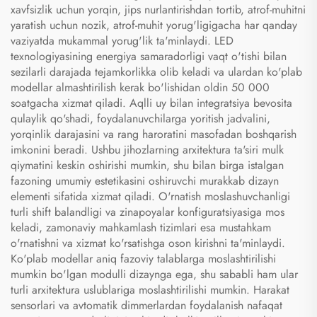
xavfsizlik uchun yorqin, jips nurlantirishdan tortib, atrof-muhitni
yaratish uchun nozik, atrof-muhit yorug'ligigacha har qanday
vaziyatda mukammal yorug'lik ta'minlaydi. LED
texnologiyasining energiya samaradorligi vaqt o'tishi bilan
sezilarli darajada tejamkorlikka olib keladi va ulardan ko'plab
modellar almashtirilish kerak bo'lishidan oldin 50 000
soatgacha xizmat qiladi. Aqlli uy bilan integratsiya bevosita
qulaylik qo'shadi, foydalanuvchilarga yoritish jadvalini,
yorqinlik darajasini va rang haroratini masofadan boshqarish
imkonini beradi. Ushbu jihozlarning arxitektura ta'siri mulk
qiymatini keskin oshirishi mumkin, shu bilan birga istalgan
fazoning umumiy estetikasini oshiruvchi murakkab dizayn
elementi sifatida xizmat qiladi. O'rnatish moslashuvchanligi
turli shift balandligi va zinapoyalar konfiguratsiyasiga mos
keladi, zamonaviy mahkamlash tizimlari esa mustahkam
o'rnatishni va xizmat ko'rsatishga oson kirishni ta'minlaydi.
Ko'plab modellar aniq fazoviy talablarga moslashtirilishi
mumkin bo'lgan modulli dizaynga ega, shu sababli ham ular
turli arxitektura uslublariga moslashtirilishi mumkin. Harakat
sensorlari va avtomatik dimmerlardan foydalanish nafaqat