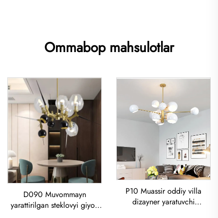
Ommabop mahsulotlar
P10 Muassir oddiy villa
D090 Muvommayn
dizayner yaratuvchi
yarattirilgan steklovyi giyoh
sog'omon ovqatxona
bozori, ovqatxona, yotoq