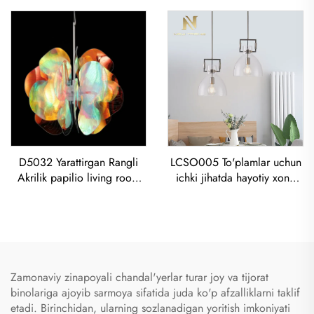
Chandelier Dangach-Art
xonasi uchun LED lustra
Sprayed-Painted Tasvirli
yorug'lik
D5032 Yarattirgan Rangli
LCSO005 To'plamlar uchun
Akrilik papilio living room
ichki jihatda hayotiy xona
dining room Chandelier
yotoq xonasida dekoratsiya
Akrilik Rangli Daireda Tub
qilish, misq metal RH steklo
Chiroqi
Led asoslangan tonna
Zamonaviy zinapoyali chandal'yerlar turar joy va tijorat
binolariga ajoyib sarmoya sifatida juda ko'p afzalliklarni taklif
etadi. Birinchidan, ularning sozlanadigan yoritish imkoniyati