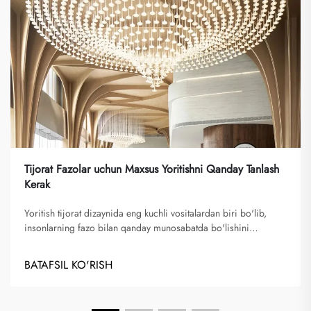
Tijorat Fazolar uchun Maxsus Yoritishni Qanday Tanlash
Kerak
Yoritish tijorat dizaynida eng kuchli vositalardan biri bo'lib,
insonlarning fazo bilan qanday munosabatda bo'lishini
shakllantiradi. Ofislar va restoranlardan tortib mehmonxonalar,
do'konlar hamda galereyalargacha bo'lgan joylarda yoritish
BATAFSIL KO'RISH
me'yorida ta'sir qiladi, brendni ajratib ko'rsatadi va
obodonlashtirishni yanada yaxshilaydi...