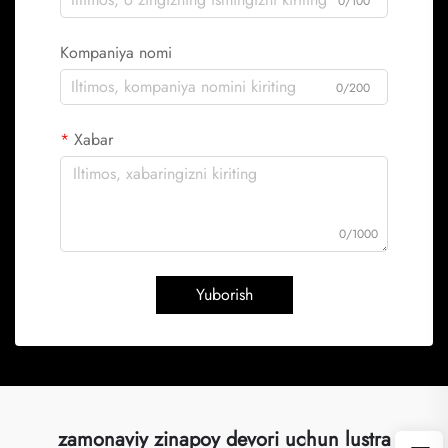
0/100
Kompaniya nomi
0/200
Xabar
0/1000
Yuborish
zamonaviy zinapoy devori uchun lustra