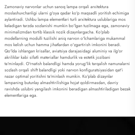
Zamonaviy narvonlar uchun sanoq lampa orqali arxitektura
moslashuvchanligi ularni g'oya qadar ko'p maqsadli yoritish echimiga
aylantiradi. Ushbu lampa elementlari turli arxitektura uslublariga mos
keladigan tarzda sozlanishi mumkin bo'lgan tuzilmaga ega, zamonaviy
minimalizmdan tortib klassik nozik dizaynlargacha. Ko'plab
modellarning modulli tuzilishi aniq narvon o'lchamlariga mukammal
mos kelish uchun hamma jihatlardan o'zgartirish imkonini beradi.
Qo'lda ishlangan krisallar, aviatsiya darajasidagi aluminiy va ilg'or
akriliklar kabi sifatli materiallar hamdurlik va estetik jozibani
ta'minlaydi. O'rnatish balandligi hamda yorug'lik tarqalish namunalarni
sozlash orqali shift balandligi yoki narvon konfiguratsiyasidan qat'i
nazar optimal yoritishni ta'minlash mumkin. Ko'plab dizaynlar
lampaning butunlay almashtirilishiga hojat qoldirmasdan, davriy
ravishda uslubni yangilash imkonini beradigan almashtiriladigan bezak
elementlariga ega.