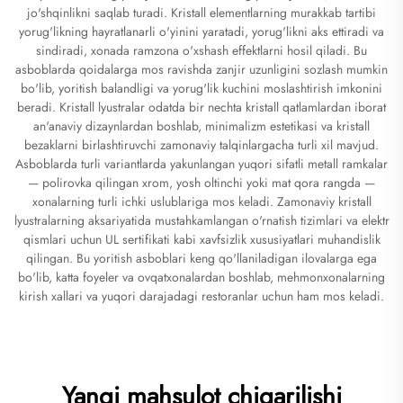
jo'shqinlikni saqlab turadi. Kristall elementlarning murakkab tartibi
yorug'likning hayratlanarli o'yinini yaratadi, yorug'likni aks ettiradi va
sindiradi, xonada ramzona o'xshash effektlarni hosil qiladi. Bu
asboblarda qoidalarga mos ravishda zanjir uzunligini sozlash mumkin
bo'lib, yoritish balandligi va yorug'lik kuchini moslashtirish imkonini
beradi. Kristall lyustralar odatda bir nechta kristall qatlamlardan iborat
an'anaviy dizaynlardan boshlab, minimalizm estetikasi va kristall
bezaklarni birlashtiruvchi zamonaviy talqinlargacha turli xil mavjud.
Asboblarda turli variantlarda yakunlangan yuqori sifatli metall ramkalar
— polirovka qilingan xrom, yosh oltinchi yoki mat qora rangda —
xonalarning turli ichki uslublariga mos keladi. Zamonaviy kristall
lyustralarning aksariyatida mustahkamlangan o'rnatish tizimlari va elektr
qismlari uchun UL sertifikati kabi xavfsizlik xususiyatlari muhandislik
qilingan. Bu yoritish asboblari keng qo'llaniladigan ilovalarga ega
bo'lib, katta foyeler va ovqatxonalardan boshlab, mehmonxonalarning
kirish xallari va yuqori darajadagi restoranlar uchun ham mos keladi.
Yangi mahsulot chiqarilishi