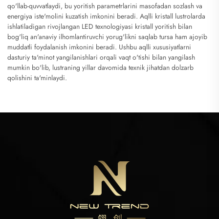
qo'llab-quvvatlaydi, bu yoritish parametrlarini masofadan sozlash va
energiya iste'molini kuzatish imkonini beradi. Aqlli kristall lustrolarda
ishlatiladigan rivojlangan LED texnologiyasi kristall yoritish bilan
bog'liq an'anaviy ilhomlantiruvchi yorug'likni saqlab tursa ham ajoyib
muddatli foydalanish imkonini beradi. Ushbu aqlli xususiyatlarni
dasturiy ta'minot yangilanishlari orqali vaqt o'tishi bilan yangilash
mumkin bo'lib, lustraning yillar davomida texnik jihatdan dolzarb
qolishini ta'minlaydi.