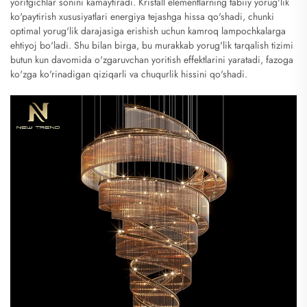
yoritgichlar sonini kamaytiradi. Kristall elementlarning tabiiy yorug'lik
ko'paytirish xususiyatlari energiya tejashga hissa qo'shadi, chunki
optimal yorug'lik darajasiga erishish uchun kamroq lampochkalarga
ehtiyoj bo'ladi. Shu bilan birga, bu murakkab yorug'lik tarqalish tizimi
butun kun davomida o'zgaruvchan yoritish effektlarini yaratadi, fazoga
ko'zga ko'rinadigan qiziqarli va chuqurlik hissini qo'shadi.