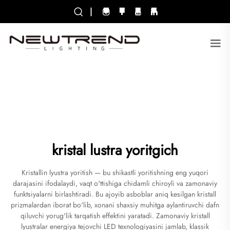
|
kristal lustra yoritgich
Kristallin lyustra yoritish — bu shikastli yoritishning eng yuqori
darajasini ifodalaydi, vaqt o'ttishiga chidamli chiroyli va zamonaviy
funktsiyalarni birlashtiradi. Bu ajoyib asboblar aniq kesilgan kristall
prizmalardan iborat bo'lib, xonani shaxsiy muhitga aylantiruvchi dafn
qiluvchi yorug'lik tarqatish effektini yaratadi. Zamonaviy kristall
lyustralar energiya tejovchi LED texnologiyasini jamlab, klassik