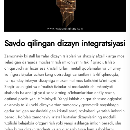
Savdo qilingan dizayn integratsiyasi
Zamonaviy kristall lustralar dizayn talablari va shaxsiy afzalliklarga mos
keladigan darajada moslashtirish imkoniyatini taklif qiladi. Ishlab
chiqaruvchilar hozir esa kristall turlari, metall qoplamalar va umumiy
konfiguratsiyalar uchun keng doiradagi variantlarni taklif qilmoqda,
har qanday interyer dizayniga mukammal mos kelishini ta'minlaydi.
Zanjir uzunligini va o'rnatish tizimlarini moslashtirish imkoniyati
shabada balandligi yoki xonalarning o'lchamlaridan qat'iy nazar,
optimal pozitsiyani ta'minlaydi. Yangi ishlab chiqarish texnologiyalari
an'anaviy to'kiluvchi dizaynlardan zamonaviy geometrik naqshlarga
qadar bo'lgan moslashtirilgan kristall aranjirovkalarni yaratish imkonini
beradi. Ko'plab zamonaviy kristall lustralar dizaynlarining modulli
tuzilishi kelajakda o'zgartirish yoki yangilashlarga imkon beradi, shu
bilan birga dizayn tendentsiyalari o'zgarib tursa ham asboblarni