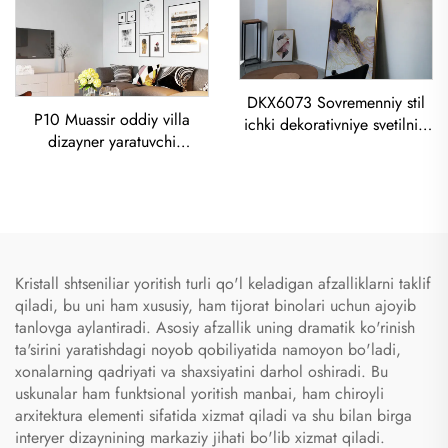
DKX6073 Sovremenniy stil
P10 Muassir oddiy villa
ichki dekorativniye svetilniki
dizayner yaratuvchi
titanoviy zolotoy
sog'omon ovqatxona
nerkalayuvchi to'qimoq kub
Chandelier Dangach-Art
led lustra
Sprayed-Painted Tasvirli
yorug'lik
Kristall shtseniliar yoritish turli qo'l keladigan afzalliklarni taklif
qiladi, bu uni ham xususiy, ham tijorat binolari uchun ajoyib
tanlovga aylantiradi. Asosiy afzallik uning dramatik ko'rinish
ta'sirini yaratishdagi noyob qobiliyatida namoyon bo'ladi,
xonalarning qadriyati va shaxsiyatini darhol oshiradi. Bu
uskunalar ham funktsional yoritish manbai, ham chiroyli
arxitektura elementi sifatida xizmat qiladi va shu bilan birga
interyer dizaynining markaziy jihati bo'lib xizmat qiladi.