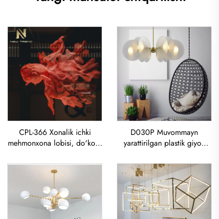
D030P Muvommayn
CPL-366 Xonalik ichki
yarattirilgan plastik giyoh
mehmonxona lobisi, do'kon,
bozori, ovqatxona, yotoq
Bar, Resort, restoran
xonasi uchun LED lustra
dekorasiyasi, Toltirilgan
to'ng'ich qizilgo'l LED
lumiyar mashinasi Koi
Asbobchi yorug'lik