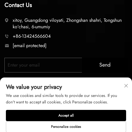
Contact Us
xitoy, Guangdong viloyati, Zhongshan shahri, Tongshun
ko'chasi, 6-umumiy
+86-13424566604
[email protected]
Send
We value your privacy
We use cookies and similar tools to provide our services. If you
don't want to accept all cookies, click Personalize cookies.
Huquqlari himoyalangan © 2025 zhongshan LC lighting
Accept all
Co.,LTD. Barcha huquqlar himoyalangan
Personalize cookies
Maxfiylik siyasi
Xizmat shartlari