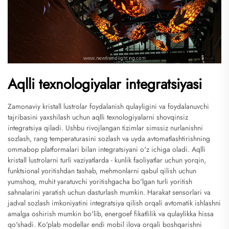
Aqlli texnologiyalar integratsiyasi
Zamonaviy kristall lustrolar foydalanish qulayligini va foydalanuvchi
tajribasini yaxshilash uchun aqlli texnologiyalarni shovqinsiz
integratsiya qiladi. Ushbu rivojlangan tizimlar simssiz nurlanishni
sozlash, rang temperaturasini sozlash va uyda avtomatlashtirishning
ommabop platformalari bilan integratsiyani o'z ichiga oladi. Aqlli
kristall lustrolarni turli vaziyatlarda - kunlik faoliyatlar uchun yorqin,
funktsional yoritishdan tashab, mehmonlarni qabul qilish uchun
yumshoq, muhit yaratuvchi yoritishgacha bo'lgan turli yoritish
sahnalarini yaratish uchun dasturlash mumkin. Harakat sensorlari va
jadval sozlash imkoniyatini integratsiya qilish orqali avtomatik ishlashni
amalga oshirish mumkin bo'lib, energoef fikatlilik va qulaylikka hissa
qo'shadi. Ko'plab modellar endi mobil ilova orqali boshqarishni