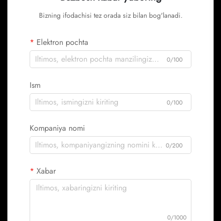
Bizning ifodachisi tez orada siz bilan bog'lanadi.
Elektron pochta
0/100
Ism
0/100
Kompaniya nomi
0/200
Xabar
0/1000