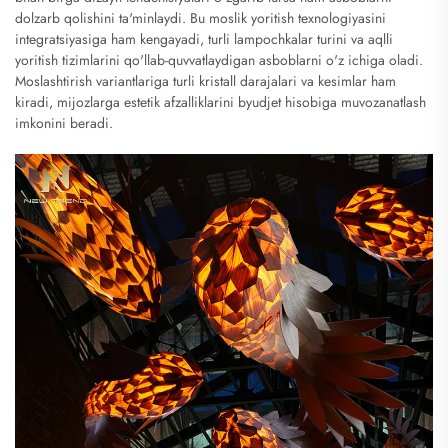
dolzarb qolishini ta'minlaydi. Bu moslik yoritish texnologiyasini
integratsiyasiga ham kengayadi, turli lampochkalar turini va aqlli
yoritish tizimlarini qo'llab-quvvatlaydigan asboblarni o'z ichiga oladi.
Moslashtirish variantlariga turli kristall darajalari va kesimlar ham
kiradi, mijozlarga estetik afzalliklarini byudjet hisobiga muvozanatlash
imkonini beradi.