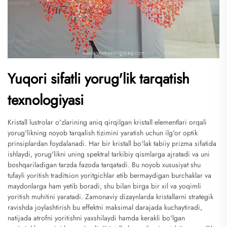
Yuqori sifatli yorug'lik tarqatish
texnologiyasi
Kristall lustrolar o'zlarining aniq qirqilgan kristall elementlari orqali
yorug'likning noyob tarqalish tizimini yaratish uchun ilg'or optik
prinsiplardan foydalanadi. Har bir kristall bo'lak tabiiy prizma sifatida
ishlaydi, yorug'likni uning spektral tarkibiy qismlarga ajratadi va uni
boshqariladigan tarzda fazoda tarqatadi. Bu noyob xususiyat shu
tufayli yoritish traditsion yoritgichlar etib bermaydigan burchaklar va
maydonlarga ham yetib boradi, shu bilan birga bir xil va yoqimli
yoritish muhitini yaratadi. Zamonaviy dizaynlarda kristallarni strategik
ravishda joylashtirish bu effektni maksimal darajada kuchaytiradi,
natijada atrofni yoritishni yaxshilaydi hamda kerakli bo'lgan