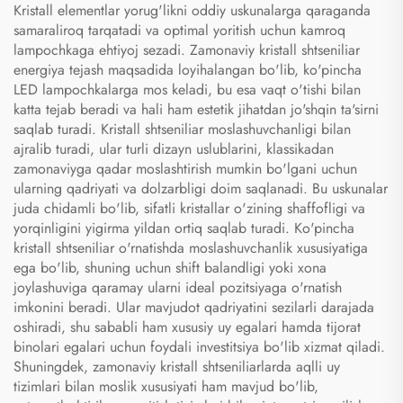
Kristall elementlar yorug'likni oddiy uskunalarga qaraganda
samaraliroq tarqatadi va optimal yoritish uchun kamroq
lampochkaga ehtiyoj sezadi. Zamonaviy kristall shtseniliar
energiya tejash maqsadida loyihalangan bo'lib, ko'pincha
LED lampochkalarga mos keladi, bu esa vaqt o'tishi bilan
katta tejab beradi va hali ham estetik jihatdan jo'shqin ta'sirni
saqlab turadi. Kristall shtseniliar moslashuvchanligi bilan
ajralib turadi, ular turli dizayn uslublarini, klassikadan
zamonaviyga qadar moslashtirish mumkin bo'lgani uchun
ularning qadriyati va dolzarbligi doim saqlanadi. Bu uskunalar
juda chidamli bo'lib, sifatli kristallar o'zining shaffofligi va
yorqinligini yigirma yildan ortiq saqlab turadi. Ko'pincha
kristall shtseniliar o'rnatishda moslashuvchanlik xususiyatiga
ega bo'lib, shuning uchun shift balandligi yoki xona
joylashuviga qaramay ularni ideal pozitsiyaga o'rnatish
imkonini beradi. Ular mavjudot qadriyatini sezilarli darajada
oshiradi, shu sababli ham xususiy uy egalari hamda tijorat
binolari egalari uchun foydali investitsiya bo'lib xizmat qiladi.
Shuningdek, zamonaviy kristall shtseniliarlarda aqlli uy
tizimlari bilan moslik xususiyati ham mavjud bo'lib,